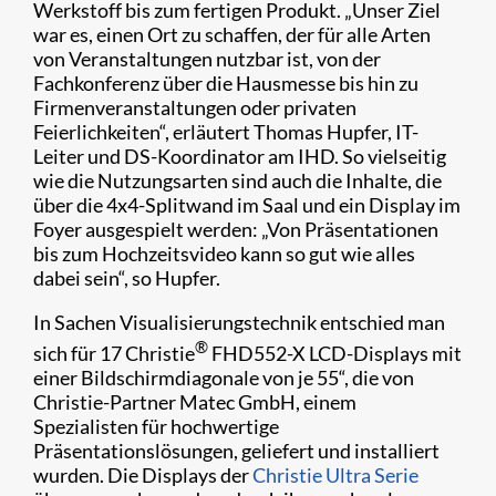
Werkstoff bis zum fertigen Produkt. „Unser Ziel
war es, einen Ort zu schaffen, der für alle Arten
von Veranstaltungen nutzbar ist, von der
Fachkonferenz über die Hausmesse bis hin zu
Firmenveranstaltungen oder privaten
Feierlichkeiten“, erläutert Thomas Hupfer, IT-
Leiter und DS-Koordinator am IHD. So vielseitig
wie die Nutzungsarten sind auch die Inhalte, die
über die 4x4-Splitwand im Saal und ein Display im
Foyer ausgespielt werden: „Von Präsentationen
bis zum Hochzeitsvideo kann so gut wie alles
dabei sein“, so Hupfer.
In Sachen Visualisierungstechnik entschied man
®
sich für 17 Christie
FHD552-X LCD-Displays mit
einer Bildschirmdiagonale von je 55“, die von
Christie-Partner Matec GmbH, einem
Spezialisten für hochwertige
Präsentationslösungen, geliefert und installiert
wurden. Die Displays der
Christie Ultra Serie