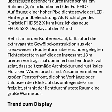
überzeugen besonders durch ihren schmalem
Rahmen (3,7mm kombiniert) der Full-HD-
Auflösung, einer hoher Pixeldichte sowie der LED-
Hintergrundbeleuchtung. Als Nachfolger des
Christie FHD552-X kam kürzlich das neue
FHD553-X Display auf den Markt.
Betritt man den Konferenzsaal, fällt sofort die
extravagante Gewölbekonstruktion aus vier
kreuzweise in Rautenform übereinander gelegten
Fichtenbrettern auf, die den insgesamt 13 m
breiten Vortragssaal dominiert und eindrucksvoll
zeigt, dass zeitgemäße Architektur und rustikales
Holz kein Widerspruch sind. Zusammen mit einer
großen Fensterfront, die ohne Vorhänge oder
Jalousien den Blick auf das umliegende Grün
freigibt, strahlt der lichtdurchflutete Raum eine
große Wärme aus.
Trend zum Display