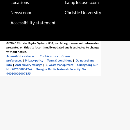
Locations
LampToLaser.com
Newsroom
Christie University
Accessibility statement
© 2026 Christie Digital Systems USA, Inc. All rights reserved. Information
presented on this site is continually updated and is subjected to change
without notice.
Accessibility statement
|
Cookie notice
|
Consent
preferences
|
Privacy policy
|
Terms & conditions
|
Do not sell my
info
|
Anti-slavery message
|
E-waste management
|
Guangdong ICP
No. 2021088042-6
|
Shanghai Public Network Security: No.
44030002007155