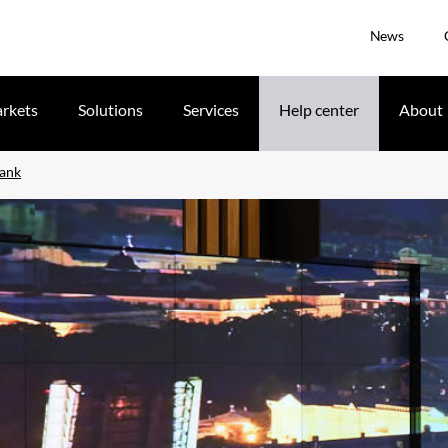
News
rkets
Solutions
Services
Help center
About
bank