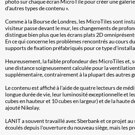
photo sur chaque écran MicroTile pour créer une galerie 
d'autres types de contenu ».
Comme à la Bourse de Londres, les MicroTiles sont insta
visiteur passe devant le mur, les changements de profond
distingue bien plus que les écrans plats 2D omniprésents
En ce qui concerne les problèmes rencontrés au cours du p
supports de fixation préfabriqués pour ce type d'installa
Heureusement, la faible profondeur des MicroTiles et, su
une distance soigneusement calculée pour la ventilation
supplémentaire, contrairement à la plupart des autres gr
Le contenu est affiché à l'aide de quatre lecteurs de m
longue durée de vie, leur luminosité exceptionnelle et l
cubes en hauteur et 10 cubes en largeur) et de la haute den
ajouté Nikolay.
LANIT a souvent travaillé avec Sberbank et ce projet au s
écoulés depuis l'ouverture du nouveau siège, mais les pr