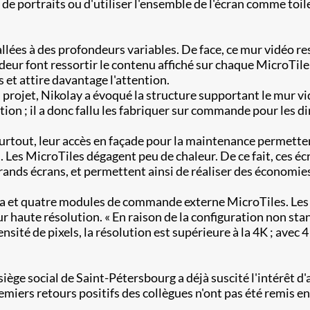
de portraits ou d'utiliser l'ensemble de l'écran comme toi
llées à des profondeurs variables. De face, ce mur vidéo r
eur font ressortir le contenu affiché sur chaque MicroTile 
 et attire davantage l'attention.
rojet, Nikolay a évoqué la structure supportant le mur vidéo
tion ; il a donc fallu les fabriquer sur commande pour les 
rtout, leur accès en façade pour la maintenance permettent 
. Les MicroTiles dégagent peu de chaleur. De ce fait, ces 
ands écrans, et permettent ainsi de réaliser des économies
édia et quatre modules de commande externe MicroTiles. Les
eur haute résolution. « En raison de la configuration non 
sité de pixels, la résolution est supérieure à la 4K ; avec 4 
iège social de Saint-Pétersbourg a déjà suscité l'intérêt d
emiers retours positifs des collègues n'ont pas été remis e