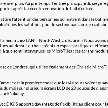
e premier plan. Au printemps, l'entrée principale du siège ré
 portes après la récente rénovation du hall d'entrée.
ttire l'attention des personnes qui entrent dans le bâtime
alisé dans les solutions pour le secteur bancaire, en collab
imédia chez LANIT Nord-West, a déclaré : « Nous avons rel
situés au-dessus du hall créent un espace pratique et efficac
st là que sont intervenues les MicroTiles : ces écrans modul
ourse de Londres, qui utilise également des Christie MicroTi
f Fame ; c'est la première chose que les visiteurs voient qua
és du mois sur plusieurs écrans LCD de 20 pouces de diagona
claré Nikolay.
ec DIGIS apporte davantage de flexibilité au client pour la 