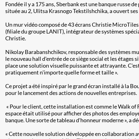
Fondée il y a 175 ans, ​Sberbank est​​ une banque russe d
située au 2, Ulitsa Krasnogo Tekstilshchika, a ouvert ses
Un mur vidéo composé de 43 écrans Christie MicroTiles a
(filiale du groupe LANIT), intégrateur de systèmes spéci
Christie.
Nikolay Barabanshchikov, responsable des systèmes mult
le nouveau hall d'entrée de ce siège social et les étages 
place une solution visuelle puissante et attrayante. C'e
pratiquement n'importe quelle forme et taille ».
Ce projet a été inspiré par le grand écran installé à la B
pour le lancement des actions de nouvelles entreprises.​
​ ​« Pour le client, cette installation est comme le Walk o
espace était utilisé pour afficher des photos des employ
banque. Une sorte de tableau d'honneur moderne », a dé
« Cette nouvelle solution développée en collaboration av