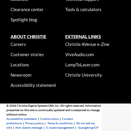
Clearance center
Tools & calculators
Spotlight blog
ABOUT CHRISTIE
EXTERNAL LINKS
Careers
Christie AVenue e-Zine
Customer stories
ViveAudio.com
Locations
LampToLaser.com
Newsroom
Christie University
Accessibility statement
© 2026 Christie Digital Systems USA, Inc. All rights reserved. Information
presented on this site is continually updated and is subjected to change
without notice.
Accessibility statement
|
Cookie notice
|
Consent
preferences
|
Privacy policy
|
Terms & conditions
|
Do not sell my
info
|
Anti-slavery message
|
E-waste management
|
Guangdong ICP