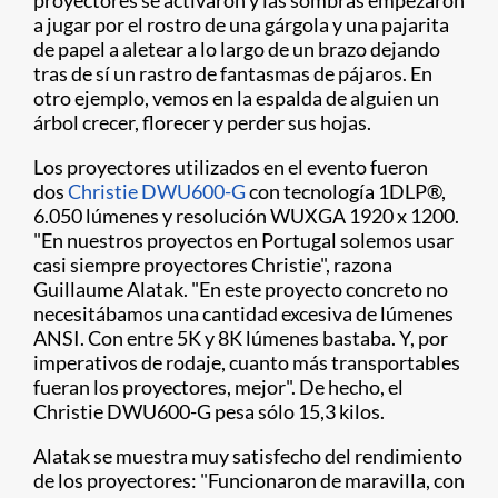
proyectores se activaron y las sombras empezaron
a jugar por el rostro de una gárgola y una pajarita
de papel a aletear a lo largo de un brazo dejando
tras de sí un rastro de fantasmas de pájaros. En
otro ejemplo, vemos en la espalda de alguien un
árbol crecer, florecer y perder sus hojas.
Los proyectores utilizados en el evento fueron
dos
Christie DWU600-G
con tecnología 1DLP®,
6.050 lúmenes y resolución WUXGA 1920 x 1200.
"En nuestros proyectos en Portugal solemos usar
casi siempre proyectores Christie", razona
Guillaume Alatak. "En este proyecto concreto no
necesitábamos una cantidad excesiva de lúmenes
ANSI. Con entre 5K y 8K lúmenes bastaba. Y, por
imperativos de rodaje, cuanto más transportables
fueran los proyectores, mejor". De hecho, el
Christie DWU600-G pesa sólo 15,3 kilos.
Alatak se muestra muy satisfecho del rendimiento
de los proyectores: "Funcionaron de maravilla, con