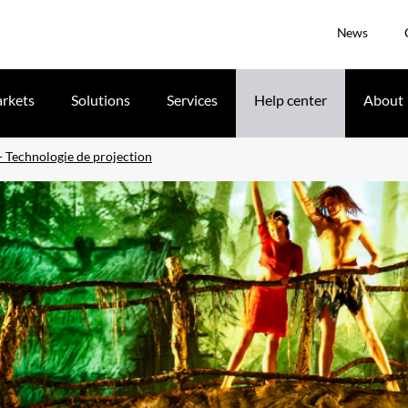
News
rkets
Solutions
Services
Help center
About
 - Technologie de projection