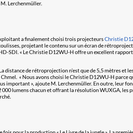
 M. Lerchenmüller.
exploitant a finalement choisi trois projecteurs
Christie D
oulisses, projetant le contenu sur un écran de rétroprojectio
 HD-SDI. « Le Christie D12WU-H offre un excellent rapport q
La distance de rétroprojection n'est que de 5,5 mètres et l
e M. Chmel. « Nous avons choisi le Christie D12WU-H parce 
plus important », ajoute M. Lerchenmüller. En outre, leur fo
e 12 000 lumens chacun et offrant la résolution WUXGA, le
rché.
e fois pour la production « Le Livre de la jungle ». La premiè