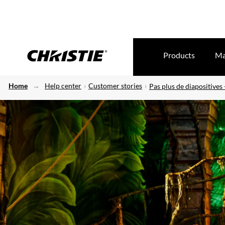
Products
Ma
Home
Help center
Customer stories
Pas plus de diapositives