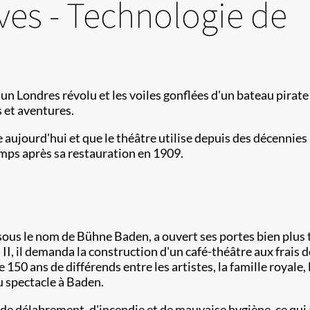
ives - Technologie de
d'un Londres révolu et les voiles gonflées d'un bateau pira
s et aventures.
 aujourd'hui et que le théâtre utilise depuis des décennies 
emps après sa restauration en 1909.
sous le nom de Bühne Baden, a ouvert ses portes bien plus
I, il demanda la construction d'un café-théâtre aux frais d
150 ans de différends entre les artistes, la famille royale,
du spectacle à Baden.
de délabrement, d'incendie et de mauvaise hygiène, ce qui a