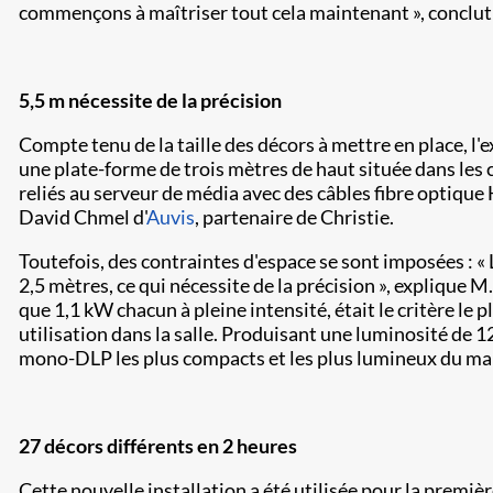
commençons à maîtriser tout cela maintenant », conclut
5,5 m nécessite de la précision
Compte tenu de la taille des décors à mettre en place, l'
une plate-forme de trois mètres de haut située dans les c
reliés au serveur de média avec des câbles fibre optique
David Chmel d'
Auvis
, partenaire de Christie.
Toutefois, des contraintes d'espace se sont imposées : « 
2,5 mètres, ce qui nécessite de la précision », expliqu
que 1,1 kW chacun à pleine intensité, était le critère le 
utilisation dans la salle. Produisant une luminosité d
mono-DLP les plus compacts et les plus lumineux du ma
27 décors différents en 2 heures
Cette nouvelle installation a été utilisée pour la premièr