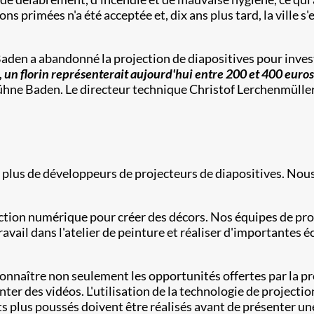
ns primées n'a été acceptée et, dix ans plus tard, la ville s'
aden a abandonné la projection de diapositives pour invest
, un florin représenterait aujourd'hui entre 200 et 400 euros
Bühne Baden. Le directeur technique Christof Lerchenmülle
 avait plus de développeurs de projecteurs de diapositives. 
rojection numérique pour créer des décors. Nos équipes de pr
vail dans l'atelier de peinture et réaliser d'importantes 
connaître non seulement les opportunités offertes par la p
ter des vidéos. L'utilisation de la technologie de projecti
tests plus poussés doivent être réalisés avant de présenter 