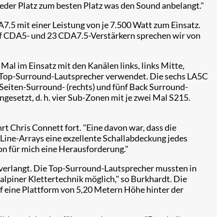
jeder Platz zum besten Platz was den Sound anbelangt."
.5 mit einer Leistung von je 7.500 Watt zum Einsatz.
 elf CDA5- und 23 CDA7.5-Verstärkern sprechen wir von
al im Einsatz mit den Kanälen links, links Mitte,
ter Top-Surround-Lautsprecher verwendet. Die sechs LA5C
f Seiten-Surround- (rechts) und fünf Back Surround-
esetzt, d. h. vier Sub-Zonen mit je zwei Mal S215.
 Chris Connett fort. "Eine davon war, dass die
n Line-Arrays eine exzellente Schallabdeckung jedes
on für mich eine Herausforderung."
abverlangt. Die Top-Surround-Lautsprecher mussten in
 alpiner Klettertechnik möglich," so Burkhardt. Die
f eine Plattform von 5,20 Metern Höhe hinter der