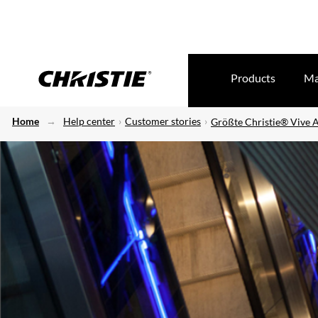
Products
Ma
Home
Help center
Customer stories
Größte Christie® Vive A