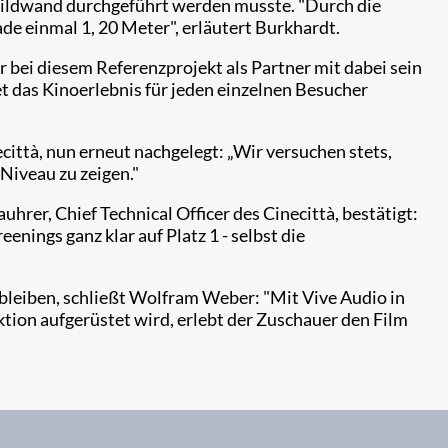
Bildwand durchgeführt werden musste. "Durch die
e einmal 1, 20 Meter", erläutert Burkhardt.
 bei diesem Referenzprojekt als Partner mit dabei sein
t das Kinoerlebnis für jeden einzelnen Besucher
ttà, nun erneut nachgelegt: „Wir versuchen stets,
Niveau zu zeigen."
rer, Chief Technical Officer des Cinecittà, bestätigt:
ings ganz klar auf Platz 1 - selbst die
bleiben, schließt Wolfram Weber: "Mit Vive Audio in
tion aufgerüstet wird, erlebt der Zuschauer den Film