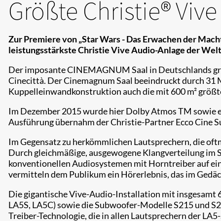
Größte Christie® Vive
Zur Premiere von „Star Wars - Das Erwachen der Mac
leistungsstärkste Christie Vive Audio-Anlage der Welt i
Der imposante CINEMAGNUM Saal in Deutschlands größte
Cinecittà. Der Cinemagnum Saal beeindruckt durch 31 
Kuppelleinwandkonstruktion auch die mit 600 m² größt
Im Dezember 2015 wurde hier Dolby Atmos TM sowie ein
Ausführung übernahm der Christie-Partner Ecco Cine Su
Im Gegensatz zu herkömmlichen Lautsprechern, die oftm
Durch gleichmäßige, ausgewogene Klangverteilung im Sa
konventionellen Audiosystemen mit Horntreiber auf ein 
vermitteln dem Publikum ein Hörerlebnis, das im Gedäch
Die gigantische Vive-Audio-Installation mit insgesamt
LA5S, LA5C) sowie die Subwoofer-Modelle S215 und S21
Treiber-Technologie, die in allen Lautsprechern der LA