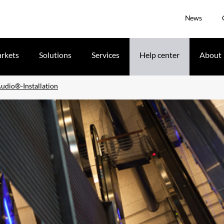
News
rkets
Solutions
Services
Help center
About
udio®-Installation