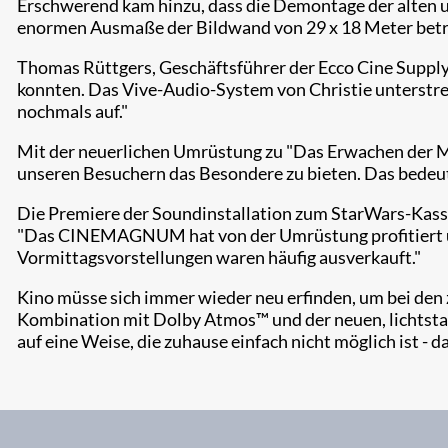
Erschwerend kam hinzu, dass die Demontage der alten 
enormen Ausmaße der Bildwand von 29 x 18 Meter betrug 
Thomas Rüttgers, Geschäftsführer der Ecco Cine Supply 
konnten. Das Vive-Audio-System von Christie unterstrei
nochmals auf."
Mit der neuerlichen Umrüstung zu "Das Erwachen der Ma
unseren Besuchern das Besondere zu bieten. Das bedeut
Die Premiere der Soundinstallation zum StarWars-Kassen
"Das CINEMAGNUM hat von der Umrüstung profitiert und r
Vormittagsvorstellungen waren häufig ausverkauft."
Kino müsse sich immer wieder neu erfinden, um bei den
Kombination mit Dolby Atmos™ und der neuen, lichtstark
auf eine Weise, die zuhause einfach nicht möglich ist - da