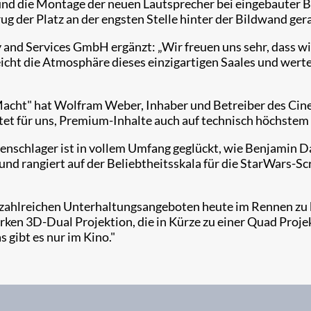
und die Montage der neuen Lautsprecher bei eingebauter 
der Platz an der engsten Stelle hinter der Bildwand gerad
and Services GmbH ergänzt: „Wir freuen uns sehr, dass wir
cht die Atmosphäre dieses einzigartigen Saales und werte
cht" hat Wolfram Weber, Inhaber und Betreiber des Cineci
et für uns, Premium-Inhalte auch auf technisch höchstem 
schlager ist in vollem Umfang geglückt, wie Benjamin Dauh
angiert auf der Beliebtheitsskala für die StarWars-Screen
 zahlreichen Unterhaltungsangeboten heute im Rennen zu 
en 3D-Dual Projektion, die in Kürze zu einer Quad Projek
s gibt es nur im Kino."