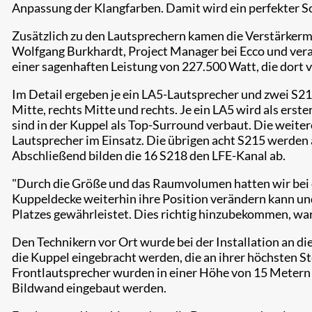
Anpassung der Klangfarben. Damit wird ein perfekter So
Zusätzlich zu den Lautsprechern kamen die Verstärkermo
Wolfgang Burkhardt, Project Manager bei Ecco und veran
einer sagenhaften Leistung von 227.500 Watt, die dort 
Im Detail ergeben je ein LA5-Lautsprecher und zwei S21
Mitte, rechts Mitte und rechts. Je ein LA5 wird als er
sind in der Kuppel als Top-Surround verbaut. Die weitere
Lautsprecher im Einsatz. Die übrigen acht S215 werden 
Abschließend bilden die 16 S218 den LFE-Kanal ab.
"Durch die Größe und das Raumvolumen hatten wir bei de
Kuppeldecke weiterhin ihre Position verändern kann und 
Platzes gewährleistet. Dies richtig hinzubekommen, war
Den Technikern vor Ort wurde bei der Installation an d
die Kuppel eingebracht werden, die an ihrer höchsten St
Frontlautsprecher wurden in einer Höhe von 15 Metern i
Bildwand eingebaut werden.