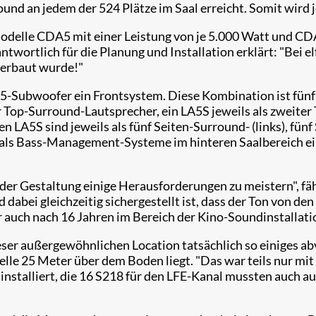
und an jedem der 524 Plätze im Saal erreicht. Somit wird 
delle CDA5 mit einer Leistung von je 5.000 Watt und CDA7
twortlich für die Planung und Installation erklärt: "Bei
verbaut wurde!"
5-Subwoofer ein Frontsystem. Diese Kombination ist fünf M
ster Top-Surround-Lautsprecher, ein LA5S jeweils als zwei
n LA5S sind jeweils als fünf Seiten-Surround- (links), fün
als Bass-Management-Systeme im hinteren Saalbereich eing
r Gestaltung einige Herausforderungen zu meistern", fährt
dabei gleichzeitig sichergestellt ist, dass der Ton von de
 auch nach 16 Jahren im Bereich der Kino-Soundinstallati
ieser außergewöhnlichen Location tatsächlich so einiges 
elle 25 Meter über dem Boden liegt. "Das war teils nur mit
nstalliert, die 16 S218 für den LFE-Kanal mussten auch au