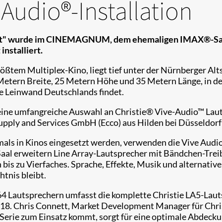
 Audio®-Installation
ht" wurde im CINEMAGNUM, dem ehemaligen IMAX®-Saal i
nstalliert.
m Multiplex-Kino, liegt tief unter der Nürnberger Altst
Metern Breite, 25 Metern Höhe und 35 Metern Länge, in d
e Leinwand Deutschlands findet.
e umfangreiche Auswahl an Christie® Vive-Audio™ Lautsp
pply and Services GmbH (Ecco) aus Hilden bei Düsseldorf 
als in Kinos eingesetzt werden, verwenden die Vive Audi
al erweitern Line Array-Lautsprecher mit Bändchen-Treib
bis zu Vierfaches. Sprache, Effekte, Musik und alternativ
tnis bleibt.
 64 Lautsprechern umfasst die komplette Christie LA5-Lau
8. Chris Connett, Market Development Manager für Christ
5-Serie zum Einsatz kommt, sorgt für eine optimale Abdeck