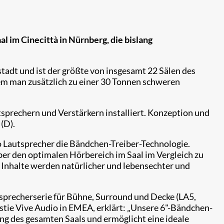
m Cinecittà in Nürnberg, die bislang
adt und ist der größte von insgesamt 22 Sälen des
em man zusätzlich zu einer 30 Tonnen schweren
rechern und Verstärkern installiert. Konzeption und
(D).
o Lautsprecher die Bändchen-Treiber-Technologie.
er den optimalen Hörbereich im Saal im Vergleich zu
e Inhalte werden natürlicher und lebensechter und
tsprecherserie für Bühne, Surround und Decke (LA5,
ie Vive Audio in EMEA, erklärt: „Unsere 6"-Bändchen-
ung des gesamten Saals und ermöglicht eine ideale