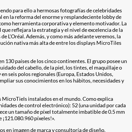
riendo para ello a hermosas fotografías de celebridades
l en la reforma del enorme y resplandeciente lobby de
 como herramienta corporativa y elemento motivador. La
ue reflejara la estrategia y el nivel de excelencia de la
as de L'Oréal. Además, y como más adelante veremos, la
lución nativa más alta de entre los displays MicroTiles
 en 130 países de los cinco continentes. El grupo posee un
ado del cabello, de la piel, los tintes, el maquillaje o
y en seis polos regionales (Europa, Estados Unidos,
 ampliar sus conocimientos en los hábitos, necesidades y
los MicroTiels instalados en el mundo. Como explica
nidades de control electrónico): 52 (una unidad por cada
frece un tamaño de píxel totalmente imbatible de 0.5 mm
e ¡121.080.960 píxeles!».
tos en imagen de marca y consultoría de diseño,