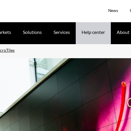
News
rkets
Solutions
Services
Help center
About
croTiles