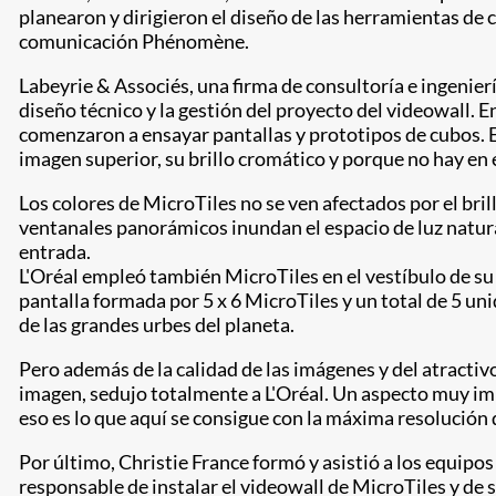
planearon y dirigieron el diseño de las herramientas de 
comunicación Phénomène.
Labeyrie & Associés, una firma de consultoría e ingenie
diseño técnico y la gestión del proyecto del videowall. E
comenzaron a ensayar pantallas y prototipos de cubos. E
imagen superior, su brillo cromático y porque no hay en 
Los colores de MicroTiles no se ven afectados por el br
ventanales panorámicos inundan el espacio de luz natural
entrada.
L'Oréal empleó también MicroTiles en el vestíbulo de s
pantalla formada por 5 x 6 MicroTiles y un total de 5 uni
de las grandes urbes del planeta.
Pero además de la calidad de las imágenes y del atractivo 
imagen, sedujo totalmente a L'Oréal. Un aspecto muy impo
eso es lo que aquí se consigue con la máxima resolución 
Por último, Christie France formó y asistió a los equipo
responsable de instalar el videowall de MicroTiles y de 