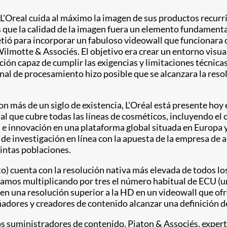
a, L'Oreal cuida al máximo la imagen de sus productos recur
que la calidad de la imagen fuera un elemento fundamenta
etió para incorporar un fabuloso videowall que funcionara
ilmotte & Associés. El objetivo era crear un entorno visual q
ción capaz de cumplir las exigencias y limitaciones técnic
ional de procesamiento hizo posible que se alcanzara la reso
con más de un siglo de existencia, L'Oréal está presente hoy
que cubre todas las líneas de cosméticos, incluyendo el cuid
n e innovación en una plataforma global situada en Europa 
s de investigación en línea con la apuesta de la empresa de
tintas poblaciones.
lto) cuenta con la resolución nativa más elevada de todos 
gramos multiplicando por tres el número habitual de ECU (u
ciben una resolución superior a la HD en un videowall que o
eñadores y creadores de contenido alcanzar una definición d
los suministradores de contenido. Piaton & Associés, exper