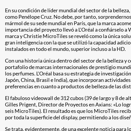
En su condición de líder mundial del sector de la bellez
como Penélope Cruz. No debe, por tanto, sorprendernos 
mármol de su sede mundial en París, que la marca acom
importancia del proyecto llevó a L'Oréal a confiárselo a W
marca y Christie MicroTiles se reveló como la única solu
gran inteligencia con la que se utilizó la capacidad adic
instalados en todo el mundo, superior incluso a la HD.
Con una historia única dentro del sector de la belleza y 
portafolio de marcas internacionales de prestigio mundial 
los perfumes. L'Oréal basa su estrategia de investigació
Japón, China, Brasil e India), que incorporan actividade
preferencias en cuanto a productos de belleza de las dis
El fabuloso videowall de 312 cubos (39 de largo y 8 de a
Gilles Prigent, Director de Proyectos en Axians: «Lo lo
seis MicroTiles). El resultado es que los MicroTiles re
por toda la superficie del display, permitiendo a los dis
Se trata, evidentemente, de una excelente noticia para 