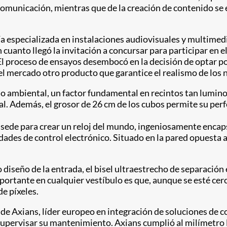
comunicación, mientras que de la creación de contenido se e
ría especializada en instalaciones audiovisuales y multime
n cuanto llegó la invitación a concursar para participar en 
l proceso de ensayos desembocó en la decisión de optar por
el mercado otro producto que garantice el realismo de los n
illo ambiental, un factor fundamental en recintos tan lumin
. Además, el grosor de 26 cm de los cubos permite su perfe
u sede para crear un reloj del mundo, ingeniosamente enca
dades de control electrónico. Situado en la pared opuesta al
diseño de la entrada, el bisel ultraestrecho de separación e
rtante en cualquier vestíbulo es que, aunque se esté cerca 
de píxeles.
s de Axians, líder europeo en integración de soluciones de
supervisar su mantenimiento. Axians cumplió al milímetro la