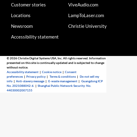
Customer stories
ViveAudio.com
Locations
LampToLaser.com
Newsroom
Christie University
Accessibility statement
© 2026 Christie Digital Systems USA, Inc. All rights reserved. Information
presented on this site is continually updated and is subjected to change
without notice.
Accessibility statement
|
Cookie notice
|
Consent
preferences
|
Privacy policy
|
Terms & conditions
|
Do not sell my
info
|
Anti-slavery message
|
E-waste management
|
Guangdong ICP
No. 2021088042-6
|
Shanghai Public Network Security: No.
44030002007155