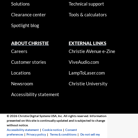
Solutions
Technical support
Clearance center
Tools & calculators
Spotlight blog
ABOUT CHRISTIE
EXTERNAL LINKS
Careers
Christie AVenue e-Zine
Customer stories
ViveAudio.com
Locations
LampToLaser.com
Newsroom
Christie University
Accessibility statement
© 2026 Christie Digital Systems USA, Inc. All rights reserved. Information
presented on this site is continually updated and is subjected to change
without notice.
Accessibility statement
|
Cookie notice
|
Consent
preferences
|
Privacy policy
|
Terms & conditions
|
Do not sell my