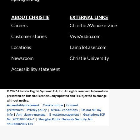
ABOUT CHRISTIE
EXTERNAL LINKS
Careers
Christie AVenue e-Zine
Customer stories
ViveAudio.com
Locations
LampToLaser.com
Newsroom
Christie University
Accessibility statement
© 2026 Christie Digital Systems USA, Inc. All rights reserved. Information
presented on this site is continually updated and is subjected to change
without notice.
Accessibility statement
|
Cookie notice
|
Consent
preferences
|
Privacy policy
|
Terms & conditions
|
Do not sell my
info
|
Anti-slavery message
|
E-waste management
|
Guangdong ICP
No. 2021088042-6
|
Shanghai Public Network Security: No.
44030002007155