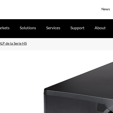
News
rkets
Solutions
Services
Support
About
DLP de la Serie HS