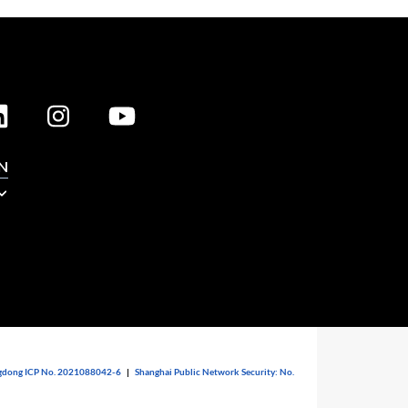
N
dong ICP No. 2021088042-6
|
Shanghai Public Network Security: No.