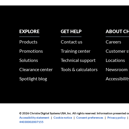
EXPLORE
GET HELP
ABOUT CH
Products
Contact us
Careers
Promotions
Training center
Customer s
Solutions
Technical support
Locations
Clearance center
Tools & calculators
Newsroom
Spotlight blog
Accessibili
© 2026 Christie Digital Systems USA, Inc. All rights reserved. Information presented o
Accessibility statement
|
Cookie notice
|
Consent preferences
|
Privacy policy
44030002007155