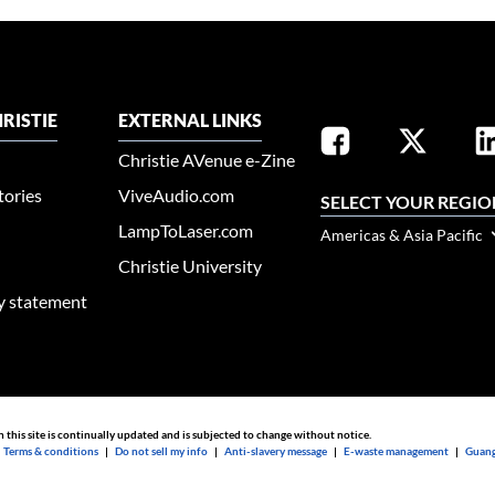
RISTIE
EXTERNAL LINKS
Christie AVenue e-Zine
tories
ViveAudio.com
SELECT YOUR REGIO
LampToLaser.com
Americas & Asia Pacific
Christie University
ty statement
n this site is continually updated and is subjected to change without notice.
|
Terms & conditions
|
Do not sell my info
|
Anti-slavery message
|
E-waste management
|
Guang