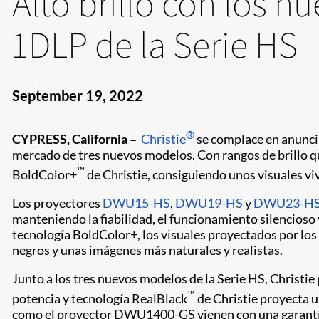
Alto brillo con los n
1DLP de la Serie HS
September 19, 2022
®
CYPRESS, California –
Christie
se complace en anuncia
mercado de tres nuevos modelos. Con rangos de brillo q
™
BoldColor+
de Christie, consiguiendo unos visuales vi
Los proyectores
DWU15-HS
,
DWU19-HS
y
DWU23-H
manteniendo la fiabilidad, el funcionamiento silencioso 
tecnología BoldColor+, los visuales proyectados por lo
negros y unas imágenes más naturales y realistas.
Junto a los tres nuevos modelos de la Serie HS, Christi
™
potencia y tecnología RealBlack
de Christie proyecta u
como el proyector DWU1400-GS vienen con una garantía