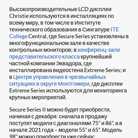
Высокопроизводительные LCD дисплеи
Christie используются в инсталляциях по
всему миру, в том числе в Институте
технического образования в Сингапуре
ITE
College
Central, где Secure Series установлены в
многофункциональном зале в качестве
контрольных мониторов; в
конференц-зале
представительского класса
крупнейшей
частной компании Эквадора, где
инсталлирована видеостена Extreme Series; и
в
Центре управления в чрезвычайных
ситуациях в округе Монтгомери
, где дисплеи
Extreme Series используются для мониторинга
крупных мероприятий.
Secure Series II можно будет приобрести,
начиная с декабря: сначала в продажу
поступят модели с диагоналями 75" и 86", а в
начале 2021 года – модели 55" и 65". Модель
98" можно приобрести уже сейчас.