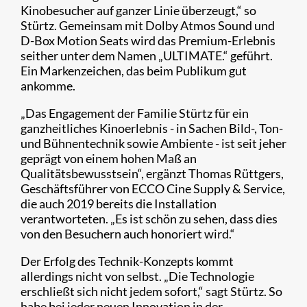
Kinobesucher auf ganzer Linie überzeugt,“ so
Stürtz. Gemeinsam mit Dolby Atmos Sound und
D-Box Motion Seats wird das Premium-Erlebnis
seither unter dem Namen „ULTIMATE.“ geführt.
Ein Markenzeichen, das beim Publikum gut
ankomme.
„Das Engagement der Familie Stürtz für ein
ganzheitliches Kinoerlebnis - in Sachen Bild-, Ton-
und Bühnentechnik sowie Ambiente - ist seit jeher
geprägt von einem hohen Maß an
Qualitätsbewusstsein“, ergänzt Thomas Rüttgers,
Geschäftsführer von ECCO Cine Supply & Service,
die auch 2019 bereits die Installation
verantworteten. „Es ist schön zu sehen, dass dies
von den Besuchern auch honoriert wird.“
Der Erfolg des Technik-Konzepts kommt
allerdings nicht von selbst. „Die Technologie
erschließt sich nicht jedem sofort,“ sagt Stürtz. So
habe bei jeder neuen Innovation in der