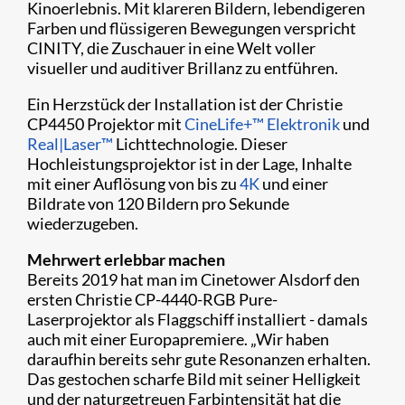
Kinoerlebnis. Mit klareren Bildern, lebendigeren
Farben und flüssigeren Bewegungen verspricht
CINITY, die Zuschauer in eine Welt voller
visueller und auditiver Brillanz zu entführen.
Ein Herzstück der Installation ist der Christie
CP4450 Projektor mit
CineLife+™ Elektronik
und
Real|Laser™
Lichttechnologie. Dieser
Hochleistungsprojektor ist in der Lage, Inhalte
mit einer Auflösung von bis zu
4K
und einer
Bildrate von 120 Bildern pro Sekunde
wiederzugeben.
Mehrwert erlebbar machen
Bereits 2019 hat man im Cinetower Alsdorf den
ersten Christie CP-4440-RGB Pure-
Laserprojektor als Flaggschiff installiert - damals
auch mit einer Europapremiere. „Wir haben
daraufhin bereits sehr gute Resonanzen erhalten.
Das gestochen scharfe Bild mit seiner Helligkeit
und der naturgetreuen Farbintensität hat die