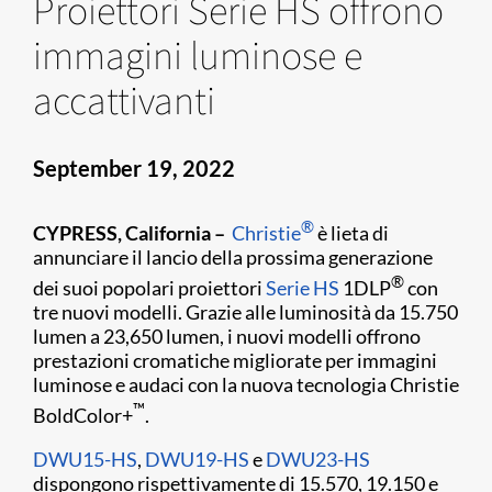
Proiettori Serie HS offrono
immagini luminose e
accattivanti
September 19, 2022
®
CYPRESS, California –
Christie
è lieta di
annunciare il lancio della prossima generazione
®
dei suoi popolari proiettori
Serie HS
1DLP
con
tre nuovi modelli. Grazie alle luminosità da 15.750
lumen a 23,650 lumen, i nuovi modelli offrono
prestazioni cromatiche migliorate per immagini
luminose e audaci con la nuova tecnologia Christie
™
BoldColor+
.
DWU15-HS
,
DWU19-HS
e
DWU23-HS
dispongono rispettivamente di 15.570, 19.150 e