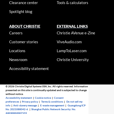
Clearance center
Tools & calculators
Spotlight blog
ABOUT CHRISTIE
EXTERNAL LINKS
Careers
Christie AVenue e-Zine
Customer stories
ViveAudio.com
Locations
LampToLaser.com
Newsroom
Christie University
Accessibility statement
© 2026 Christie Digital Systems USA, Inc. All rights reserved. Information
presented on this site is continually updated and is subjected to change
without notice.
Accessibility statement
|
Cookie notice
|
Consent
preferences
|
Privacy policy
|
Terms & conditions
|
Do not sell my
info
|
Anti-slavery message
|
E-waste management
|
Guangdong ICP
No. 2021088042-6
|
Shanghai Public Network Security: No.
44030002007155