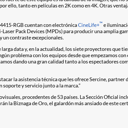
or ello, tanto en películas en 2K como en 4K. Otras ventajas 
™
P4415-RGB cuentan con electrónica
CineLife+
e iluminac
lti-Laser Pack Devices (MPDs) para producir una amplia ga
y un contraste excepcionales.
 larga data y, en la actualidad, los siete proyectores que ti
ingún problema con los equipos desde que empezamos con e
tamos dando una gran calidad tanto a los espectadores como
stacar la asistencia técnica que les ofrece Sercine, partner
 soporte y servicio junto a la marca.”
iovisuales, procedentes de 53 países. La Sección Oficial inc
arán la Biznaga de Oro, el galardón más ansiado de este ce