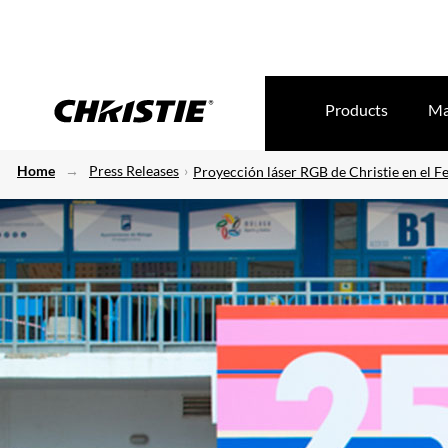
Products
Ma
Home
Press Releases
Proyección láser RGB de Christie en el F