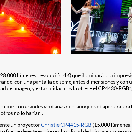
28.000 lúmenes, resolución 4K) que iluminará una impresio
n grande, con una pantalla de semejantes dimensiones y con
ad de imagen, y esta calidad nos la ofrece el CP4430-RGB”
 de cine, con grandes ventanas que, aunque se tapen con cor
otros no lo harían”.
mente un proyector
Christie CP4415-RGB
(15.000 lúmenes, r
unto fuerte de este equipo es la calidad de la imagen, que 