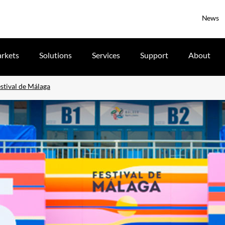
News
rkets
Solutions
Services
Support
About
estival de Málaga