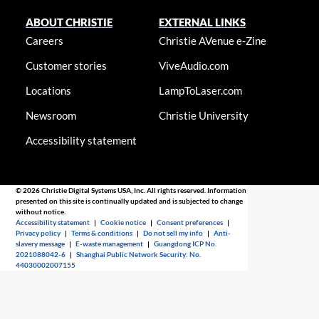
ABOUT CHRISTIE
EXTERNAL LINKS
Careers
Christie AVenue e-Zine
Customer stories
ViveAudio.com
Locations
LampToLaser.com
Newsroom
Christie University
Accessibility statement
© 2026 Christie Digital Systems USA, Inc. All rights reserved. Information
presented on this site is continually updated and is subjected to change
without notice.
Accessibility statement
|
Cookie notice
|
Consent preferences
|
Privacy policy
|
Terms & conditions
|
Do not sell my info
|
Anti-
slavery message
|
E-waste management
|
Guangdong ICP No.
2021088042-6
|
Shanghai Public Network Security: No.
44030002007155