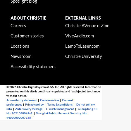
Spotlight blog
ABOUT CHRISTIE
EXTERNAL LINKS
Careers
Christie AVenue e-Zine
Customer stories
ViveAudio.com
Locations
LampToLaser.com
Newsroom
Christie University
Accessibility statement
© 2026 Christie Digital Systems USA, Inc. All rights reserved. Information
presented on this site is continually updated and is subjected to change
without notice.
Accessibility statement
|
Cookie notice
|
Consent
preferences
|
Privacy policy
|
Terms & conditions
|
Do not sell my
info
|
Anti-slavery message
|
E-waste management
|
Guangdong ICP
No. 2021088042-6
|
Shanghai Public Network Security: No.
44030002007155