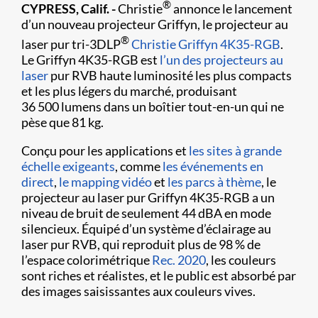
®
CYPRESS, Calif. -
Christie
annonce le lancement
d’un nouveau projecteur Griffyn, le projecteur au
®
laser pur tri-3DLP
Christie Griffyn 4K35-RGB
.
Le Griffyn 4K35-RGB est
l’un des projecteurs au
laser
pur RVB haute luminosité les plus compacts
et les plus légers du marché, produisant
36 500 lumens dans un boîtier tout-en-un qui ne
pèse que 81 kg.
Conçu pour les applications et
les sites à grande
échelle exigeants
, comme
les événements en
direct
,
le mapping vidéo
et
les parcs à thème
, le
projecteur au laser pur Griffyn 4K35-RGB a un
niveau de bruit de seulement 44 dBA en mode
silencieux. Équipé d’un système d’éclairage au
laser pur RVB, qui reproduit plus de 98 % de
l’espace colorimétrique
Rec. 2020
, les couleurs
sont riches et réalistes, et le public est absorbé par
des images saisissantes aux couleurs vives.