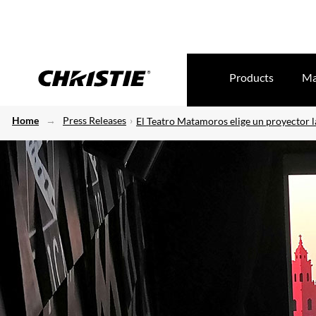
Products
Ma
Home
Press Releases
El Teatro Matamoros elige un proyector l