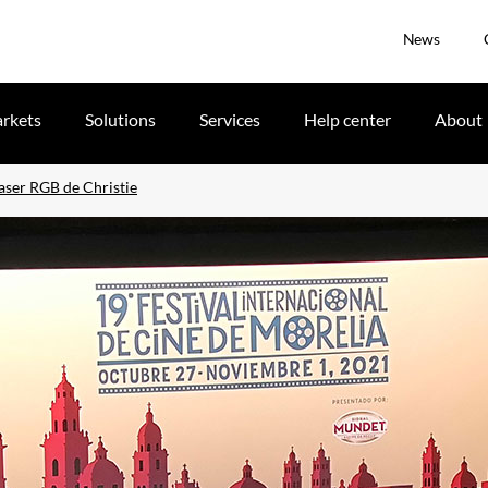
News
rkets
Solutions
Services
Help center
About
aser RGB de Christie