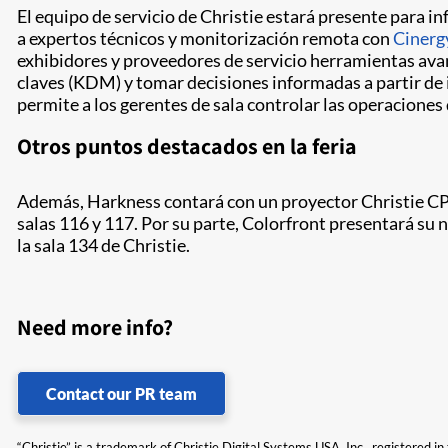
El equipo de servicio de Christie estará presente para i
a expertos técnicos y monitorización remota con
Cinerg
exhibidores y proveedores de servicio herramientas avan
claves (KDM) y tomar decisiones informadas a partir de
permite a los gerentes de sala controlar las operaciones
Otros puntos destacados en la feria
Además, Harkness contará con un proyector Christie CP
salas 116 y 117. Por su parte, Colorfront presentará su
la sala 134 de Christie.
Need more info?
Contact our PR team
“Christie” is a trademark of Christie Digital Systems USA, Inc., registered i