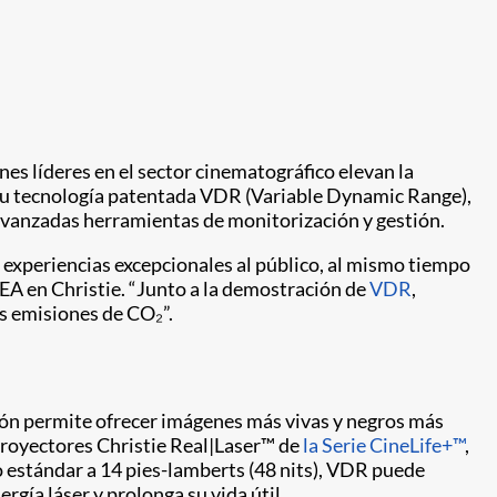
 líderes en el sector cinematográfico elevan la
e su tecnología patentada VDR (Variable Dynamic Range),
 avanzadas herramientas de monitorización y gestión.
 experiencias excepcionales al público, al mismo tiempo
MEA en Christie. “Junto a la demostración de
VDR
,
s emisiones de CO₂”.
ión permite ofrecer imágenes más vivas y negros más
 proyectores Christie Real|Laser™ de
la Serie CineLife+™
,
 estándar a 14 pies-lamberts (48 nits), VDR puede
gía láser y prolonga su vida útil.