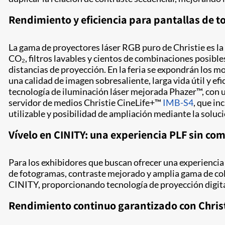
Rendimiento y eficiencia para pantallas de 
La gama de proyectores láser RGB puro de Christie es la
CO₂, filtros lavables y cientos de combinaciones posibles
distancias de proyección. En la feria se expondrán los 
una calidad de imagen sobresaliente, larga vida útil y e
tecnología de iluminación láser mejorada Phazer™, con 
servidor de medios Christie CineLife+™
IMB-S4
, que i
utilizable y posibilidad de ampliación mediante la solu
Vívelo en CINITY: una experiencia PLF sin co
Para los exhibidores que buscan ofrecer una experiencia
de fotogramas, contraste mejorado y amplia gama de colo
CINITY, proporcionando tecnología de proyección digital
Rendimiento continuo garantizado con Chris