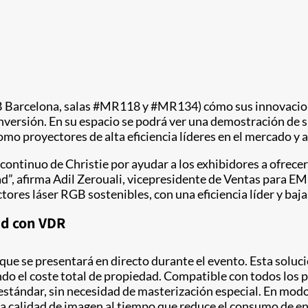
 Barcelona, salas #MR118 y #MR134) cómo sus innovaciones
 inversión. En su espacio se podrá ver una demostración d
omo proyectores de alta eficiencia líderes en el mercado y
ontinuo de Christie por ayudar a los exhibidores a ofrecer
ad”, afirma Adil Zerouali, vicepresidente de Ventas para E
res láser RGB sostenibles, con una eficiencia líder y baja
ad con VDR
que se presentará en directo durante el evento. Esta soluc
ndo el coste total de propiedad. Compatible con todos los
estándar, sin necesidad de masterización especial. En modo
la calidad de imagen al tiempo que reduce el consumo de ener