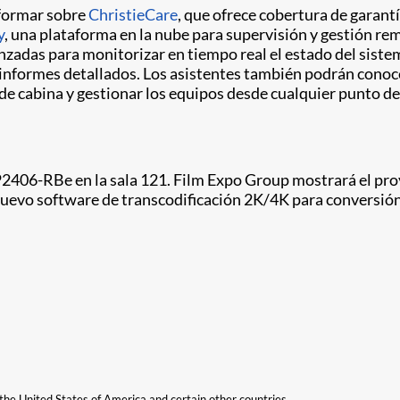
nformar sobre
ChristieCare
, que ofrece cobertura de garant
y
, una plataforma en la nube para supervisión y gestión rem
zadas para monitorizar en tiempo real el estado del sistem
 informes detallados. Los asistentes también podrán conoc
 de cabina y gestionar los equipos desde cualquier punto del
2406-RBe en la sala 121. Film Expo Group mostrará el pro
 nuevo software de transcodificación 2K/4K para conversión 
n the United States of America and certain other countries.