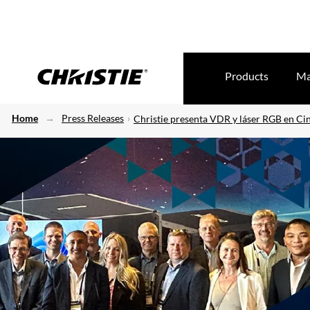
Products
Ma
Home
Press Releases
Christie presenta VDR y láser RGB en C