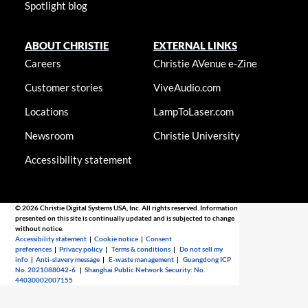
Spotlight blog
ABOUT CHRISTIE
EXTERNAL LINKS
Careers
Christie AVenue e-Zine
Customer stories
ViveAudio.com
Locations
LampToLaser.com
Newsroom
Christie University
Accessibility statement
© 2026 Christie Digital Systems USA, Inc. All rights reserved. Information
presented on this site is continually updated and is subjected to change
without notice.
Accessibility statement
|
Cookie notice
|
Consent
preferences
|
Privacy policy
|
Terms & conditions
|
Do not sell my
info
|
Anti-slavery message
|
E-waste management
|
Guangdong ICP
No. 2021088042-6
|
Shanghai Public Network Security: No.
44030002007155