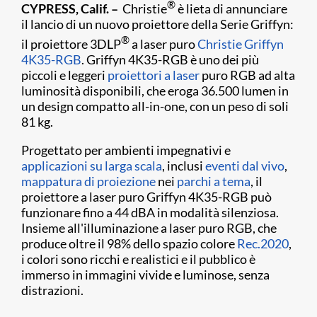
®
CYPRESS, Calif. –
Christie
è lieta di annunciare
il lancio di un nuovo proiettore della Serie Griffyn:
®
il proiettore 3DLP
a laser puro
Christie Griffyn
4K35-RGB
. Griffyn 4K35-RGB è uno dei più
piccoli e leggeri
proiettori a laser
puro RGB ad alta
luminosità disponibili, che eroga 36.500 lumen in
un design compatto all-in-one, con un peso di soli
81 kg.
Progettato per ambienti impegnativi e
applicazioni su larga scala
, inclusi
eventi dal vivo
,
mappatura di proiezione
nei
parchi a tema
, il
proiettore a laser puro Griffyn 4K35-RGB può
funzionare fino a 44 dBA in modalità silenziosa.
Insieme all'illuminazione a laser puro RGB, che
produce oltre il 98% dello spazio colore
Rec.2020
,
i colori sono ricchi e realistici e il pubblico è
immerso in immagini vivide e luminose, senza
distrazioni.