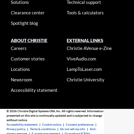
Solutions
Technical support
Clearance center
Tools & calculators
Spotlight blog
ABOUT CHRISTIE
EXTERNAL LINKS
Careers
Christie AVenue e-Zine
Customer stories
ViveAudio.com
Locations
LampToLaser.com
Newsroom
Christie University
Accessibility statement
© 2026 Christie Digital Systems USA, Inc. All rights reserved. Information
presented on this site is continually updated and is subjected to change
without notice.
Accessibility statement
|
Cookie notice
|
Consent preferences
|
Privacy policy
|
Terms & conditions
|
Do not sell my info
|
Anti-
slavery message
|
E-waste management
|
Guangdong ICP No.