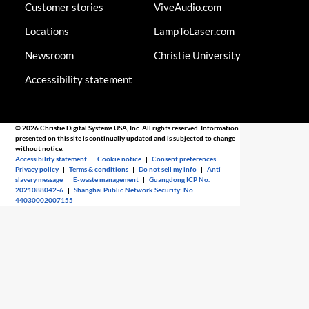
Customer stories
ViveAudio.com
Locations
LampToLaser.com
Newsroom
Christie University
Accessibility statement
© 2026 Christie Digital Systems USA, Inc. All rights reserved. Information
presented on this site is continually updated and is subjected to change
without notice.
Accessibility statement
|
Cookie notice
|
Consent preferences
|
Privacy policy
|
Terms & conditions
|
Do not sell my info
|
Anti-
slavery message
|
E-waste management
|
Guangdong ICP No.
2021088042-6
|
Shanghai Public Network Security: No.
44030002007155