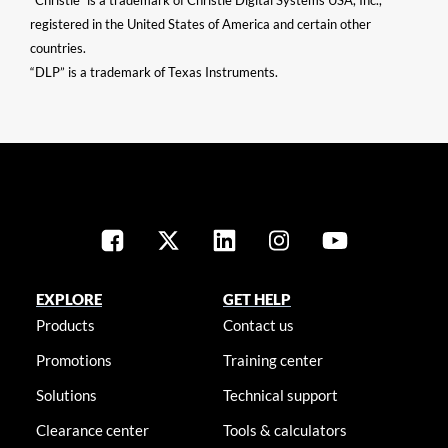
“Christie” is a trademark of Christie Digital Systems USA, Inc.,
registered in the United States of America and certain other
countries.
“DLP” is a trademark of Texas Instruments.
EXPLORE
GET HELP
Products
Contact us
Promotions
Training center
Solutions
Technical support
Clearance center
Tools & calculators