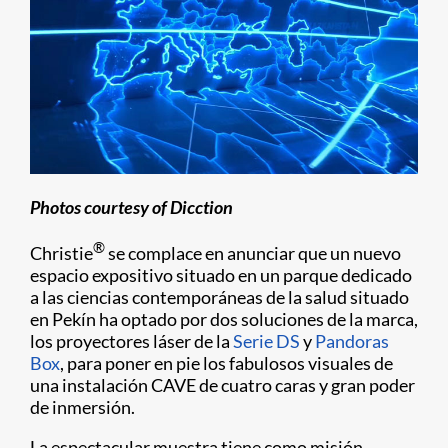
Photos courtesy of Dicction
®
Christie
se complace en anunciar que un nuevo
espacio expositivo situado en un parque dedicado
a las ciencias contemporáneas de la salud situado
en Pekín ha optado por dos soluciones de la marca,
los proyectores láser de la
Serie DS
y
Pandoras
Box
, para poner en pie los fabulosos visuales de
una instalación CAVE de cuatro caras y gran poder
de inmersión.
La espectacular muestra tiene como misión