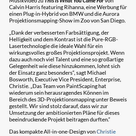
Musikvideo zu
This is What You Came For
von
Calvin Harris featuring Rihanna, eine Werbung für
einen Plug-in-Hybrid von BMW und die Aurora
Projektionsmapping-Show im Zoo von San Diego.
„Dank der verbesserten Farbsättigung, der
Helligkeit und dem Kontrast ist die Pure-RGB-
Lasertechnologie die ideale Wahl für ein
wirkungsvolles großes Projektionsprojekt. Wenn
dazu auch noch viel Talent und eine so großartige
Gelegenheit wie diese hinzukommen, lohnt sich
der Einsatz ganz besonders“, sagt Michael
Bosworth, Executive Vice President, Enterprise,
Christie. „Das Team von PaintScaping hat
wiederum sein herausragendes Können im
Bereich des 3D-Projektionsmapping unter Beweis
gestellt. Wir sind stolz darauf, dass wir zur
Umsetzung der ambitionierten Pläne für dieses
beeindruckende Projekt beitragen durften.“
Das kompakte All-in-one-Design von
Christie