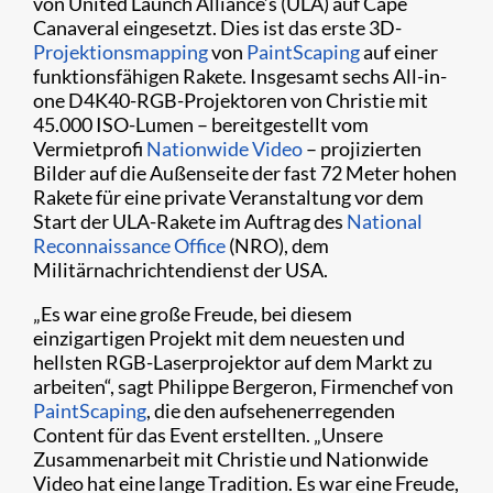
von United Launch Alliance’s (ULA) auf Cape
Canaveral eingesetzt. Dies ist das erste 3D-
Projektionsmapping
von
PaintScaping
auf einer
funktionsfähigen Rakete. Insgesamt sechs All-in-
one D4K40-RGB-Projektoren von Christie mit
45.000 ISO-Lumen – bereitgestellt vom
Vermietprofi
Nationwide Video
– projizierten
Bilder auf die Außenseite der fast 72 Meter hohen
Rakete für eine private Veranstaltung vor dem
Start der ULA-Rakete im Auftrag des
National
Reconnaissance Office
(NRO), dem
Militärnachrichtendienst der USA.
„Es war eine große Freude, bei diesem
einzigartigen Projekt mit dem neuesten und
hellsten RGB-Laserprojektor auf dem Markt zu
arbeiten“, sagt Philippe Bergeron, Firmenchef von
PaintScaping
, die den aufsehenerregenden
Content für das Event erstellten. „Unsere
Zusammenarbeit mit Christie und Nationwide
Video hat eine lange Tradition. Es war eine Freude,