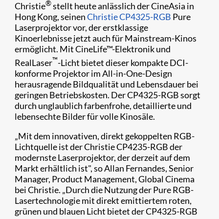
®
​Christie
stellt heute anlässlich der CineAsia in
Hong Kong, seinen
Christie CP4325-RGB
Pure
Laserprojektor vor, der erstklassige
Kinoerlebnisse jetzt auch für Mainstream-Kinos
ermöglicht. Mit CineLife™-Elektronik und
™
RealLaser
-Licht bietet dieser kompakte DCI-
konforme Projektor im All-in-One-Design
herausragende Bildqualität und Lebensdauer bei
geringen Betriebskosten. Der CP4325-RGB sorgt
durch unglaublich farbenfrohe, detaillierte und
lebensechte Bilder für volle Kinosäle.
„Mit dem innovativen, direkt gekoppelten RGB-
Lichtquelle ist der Christie CP4235-RGB der
modernste Laserprojektor, der derzeit auf dem
Markt erhältlich ist", so Allan Fernandes, Senior
Manager, Product Management, Global Cinema
bei Christie. „Durch die Nutzung der Pure RGB-
Lasertechnologie mit direkt emittiertem roten,
grünen und blauen Licht bietet der CP4325-RGB