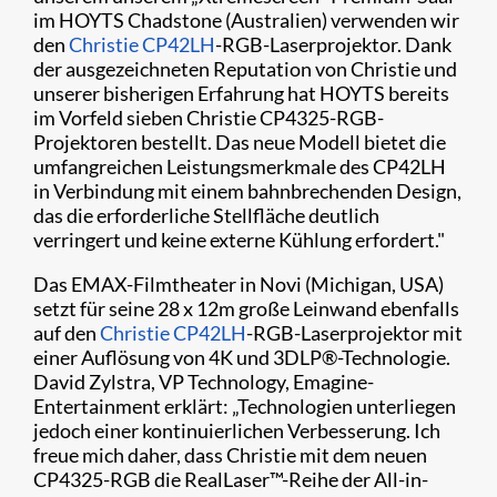
im HOYTS Chadstone (Australien) verwenden wir
den
Christie CP42LH
-RGB-Laserprojektor. Dank
der ausgezeichneten Reputation von Christie und
unserer bisherigen Erfahrung hat HOYTS bereits
im Vorfeld sieben Christie CP4325-RGB-
Projektoren bestellt. Das neue Modell bietet die
umfangreichen Leistungsmerkmale des CP42LH
in Verbindung mit einem bahnbrechenden Design,
das die erforderliche Stellfläche deutlich
verringert und keine externe Kühlung erfordert."
Das EMAX-Filmtheater in Novi (Michigan, USA)
setzt für seine 28 x 12m große Leinwand ebenfalls
auf den
Christie CP42LH
-RGB-Laserprojektor mit
einer Auflösung von 4K und 3DLP®-Technologie.
David Zylstra, VP Technology, Emagine-
Entertainment erklärt: „Technologien unterliegen
jedoch einer kontinuierlichen Verbesserung. Ich
freue mich daher, dass Christie mit dem neuen
CP4325-RGB die RealLaser™-Reihe der All-in-