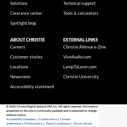
Solutions
Technical support
Clearance center
Tools & calculators
Spotlight blog
ABOUT CHRISTIE
EXTERNAL LINKS
Careers
Christie AVenue e-Zine
Customer stories
ViveAudio.com
Locations
LampToLaser.com
Newsroom
Christie University
Accessibility statement
© 2026 Christie Digital Systems USA, Inc. All rights reserved. Information
presented on this site is continually updated and is subjected to change
without notice.
Accessibility statement
|
Cookie notice
|
Consent
preferences
|
Privacy policy
|
Terms & conditions
|
Do not sell my