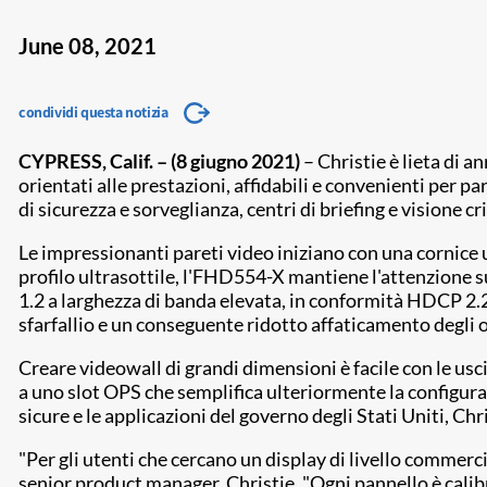
June 08, 2021
condividi questa notizia
CYPRESS, Calif. – (8 giugno 2021)
– Christie è lieta di a
orientati alle prestazioni, affidabili e convenienti per p
di sicurezza e sorveglianza, centri di briefing e visione c
Le impressionanti pareti video iniziano con una cornice 
profilo ultrasottile, l'FHD554-X mantiene l'attenzione s
1.2 a larghezza di banda elevata, in conformità HDCP 2.
sfarfallio e un conseguente ridotto affaticamento degli o
Creare videowall di grandi dimensioni è facile con le usci
a uno slot OPS che semplifica ulteriormente la configura
sicure e le applicazioni del governo degli Stati Uniti, 
"Per gli utenti che cercano un display di livello commerc
senior product manager, Christie. "Ogni pannello è calibr