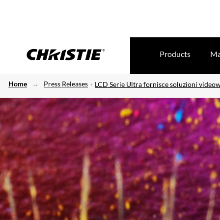
Products
Ma
Home
Press Releases
LCD Serie Ultra fornisce soluzioni videow