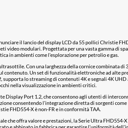
nnunciare il lancio del display LCD da 55 pollici Christie F
areti video modulari. Progettata per una vasta gamma di spazi
ritica in ambienti come l'esplorazione per petrolio e gas.
ultrasottile. Con una larghezza della cornice combinata di 
ul contenuto. Un set di funzionalità elettroniche ad alte p
2, supporta lo streaming di contenuti 4K e segnali 4K UHD 
cchi nella visualizzazione in ambienti critici.
te Display Port 1.2, che consentono agli utenti di interconn
zione consentendo l'integrazione diretta di sorgenti come PC
Christie FHD554-X è non-FR e in conformità TAA.
iale che offra valore e prestazioni, la Serie Ultra FHD554-X 
ato e abbinato in fabbrica per garantire l'uniformità dell'i