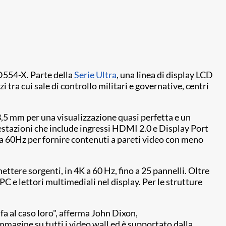
HD554-X. Parte della
Serie Ultra
, una linea di display LCD
 tra cui sale di controllo militari e governative, centri
3,5 mm per una visualizzazione quasi perfetta e un
restazioni che include ingressi HDMI 2.0 e Display Port
a 60Hz per fornire contenuti a pareti video con meno
ettere sorgenti, in 4K a 60 Hz, fino a 25 pannelli. Oltre
 e lettori multimediali nel display. Per le strutture
fa al caso loro", afferma John Dixon,
mmagine su tutti i video wall ed è supportato dalla