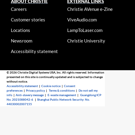
ABOUT CHRISTIE
EXTERNAL LINKS
Careers
Christie AVenue e-Zine
Customer stories
ViveAudio.com
Locations
LampToLaser.com
Newsroom
Christie University
Accessibility statement
© 2026 Christie Digital Systems USA, Inc. All rights reserved. Information
presented on this site is continually updated and is subjected to change
without notice.
Accessibility statement
|
Cookie notice
|
Consent
preferences
|
Privacy policy
|
Terms & conditions
|
Do not sell my
info
|
Anti-slavery message
|
E-waste management
|
Guangdong ICP
No. 2021088042-6
|
Shanghai Public Network Security: No.
44030002007155