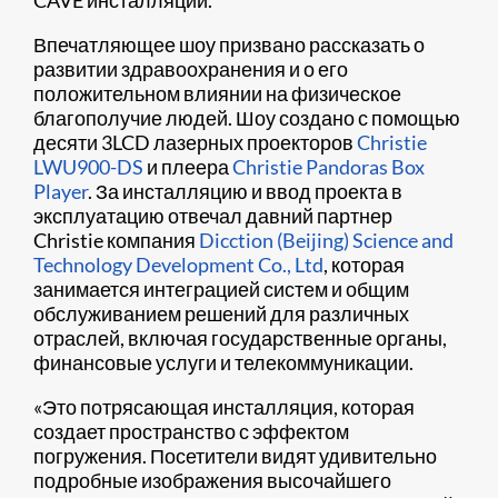
Впечатляющее шоу призвано рассказать о
развитии здравоохранения и о его
положительном влиянии на физическое
благополучие людей. Шоу создано с помощью
десяти 3LCD лазерных проекторов
Christie
LWU900-DS
и плеера
Christie Pandoras Box
Player
. За инсталляцию и ввод проекта в
эксплуатацию отвечал давний партнер
Christie компания
Dicction (Beijing) Science and
Technology Development Co., Ltd
, которая
занимается интеграцией систем и общим
обслуживанием решений для различных
отраслей, включая государственные органы,
финансовые услуги и телекоммуникации.
«Это потрясающая инсталляция, которая
создает пространство с эффектом
погружения. Посетители видят удивительно
подробные изображения высочайшего