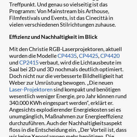
Treffpunkt. Und genau so vielseitig ist das
Programm: Von Mainstream bis Arthouse,
Filmfestivals und Events, ist das Cinecittà in
vielen verschiedenen Stilrichtungen zuhause.
Effizienz und Nachhaltigkeit im Blick
Mit den Christie RGB-Laserprojektoren, aktuell
wurden die Modelle
CP4435
,
CP4425
,
CP4420
und
CP2415
verbaut, wird die Lichtausbeute im
Saal bei 2D und 3D nochmals deutlich optimiert.
Doch nicht nur die verbesserte Bildhelligkeit hat
Weber zur Umrüstung bewogen. „Die neuen
Laser-Projektoren
sind kompakt und benötigen
wesentlich weniger Energie, pro Jahr können rund
340.000 KWh eingespart werden“, erklärt er.
Angesichts explodierender Energiekosten sei es
unumgänglich, Maßnahmen zur Energieeffizienz
durchzuführen. Auch der Nachhaltigkeitsaspekt
floss in die Entscheidung ein. „Der Vorteil ist, dass
wir keine Xenonlampen mehr benötigen. Die