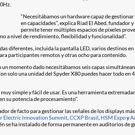
60Hz.
“Necesitábamos un hardware capaz de gestionar to
en capacidades”, explica Riad El Abed, fundador 
permite tener múltiples espacios de píxeles prov
a nivel de rendimiento, flexibilidad y funcionalidad”.
das diferentes, incluida la pantalla LED, varios destinos en
para participantes remotos y otras ocho para contenido.
e en un momento dado necesitábamos seis capas simultáneam
on solo una unidad del Spyder X80 puedes hacer todo en 4K 
s muy simple y fácil de usar. Es una herramienta extremad
en su potencia de procesamiento”.
ador de facto para gestionar las señales de los displays m
r Electric Innovation Summit
,
CCXP Brasil
,
HSM Expo
y
A
ién se ha instalado de forma permanente en auditorios de 