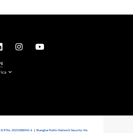
N
rica
 ICP No. 2021088042-6
|
Shanghai Public Network Security: No.