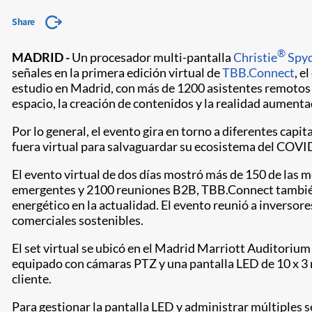
Share
®
MADRID -
Un procesador multi-pantalla
Christie
Spyd
señales en la primera edición virtual de
TBB.Connect
, e
estudio en Madrid, con más de 1200 asistentes remotos 
espacio, la creación de contenidos y la realidad aumenta
Por lo general, el evento gira en torno a diferentes capi
fuera virtual para salvaguardar su ecosistema del COVID
El evento virtual de dos días mostró más de 150 de las
emergentes y 2100 reuniones B2B, TBB.Connect también c
energético en la actualidad. El evento reunió a invers
comerciales sostenibles.
El set virtual se ubicó en el Madrid Marriott Auditoriu
equipado con cámaras PTZ y una pantalla LED de 10 x 3 m
cliente.
Para gestionar la pantalla LED y administrar múltiples 