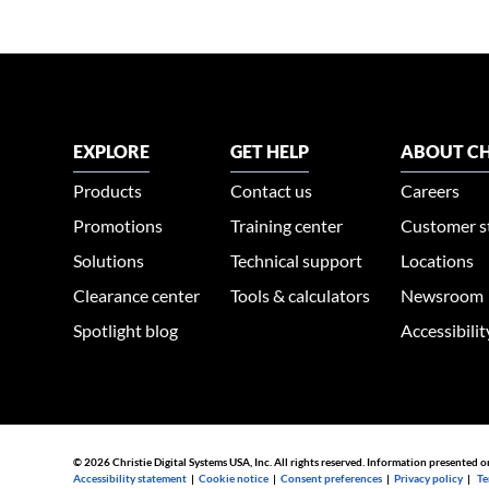
EXPLORE
GET HELP
ABOUT CH
Products
Contact us
Careers
Promotions
Training center
Customer s
Solutions
Technical support
Locations
Clearance center
Tools & calculators
Newsroom
Spotlight blog
Accessibili
© 2026 Christie Digital Systems USA, Inc. All rights reserved. Information presented o
Accessibility statement
|
Cookie notice
|
Consent preferences
|
Privacy policy
|
Te