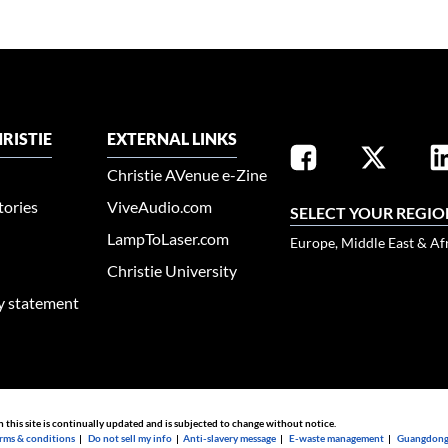
RISTIE
EXTERNAL LINKS
Christie AVenue e-Zine
tories
ViveAudio.com
SELECT YOUR REGIO
LampToLaser.com
Europe, Middle East & Af
Christie University
ty statement
n this site is continually updated and is subjected to change without notice.
rms & conditions
|
Do not sell my info
|
Anti-slavery message
|
E-waste management
|
Guangdong