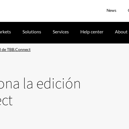
News
rkets
Solutions
Services
Help center
About
ual de TBB.Connect
ona la edición
ect