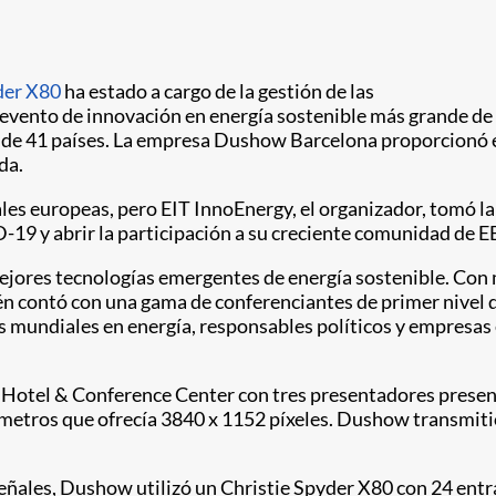
er X80
ha estado a cargo de la gestión de las
l evento de innovación en energía sostenible más grande de
de 41 países. La empresa Dushow Barcelona proporcionó el k
da.
tales europeas, pero EIT InnoEnergy, el organizador, tomó l
-19 y abrir la participación a su creciente comunidad de E
 mejores tecnologías emergentes de energía sostenible. Co
ontó con una gama de conferenciantes de primer nivel que
ores mundiales en energía, responsables políticos y empres
m Hotel & Conference Center con tres presentadores presen
etros que ofrecía 3840 x 1152 píxeles. Dushow transmitió 
señales, Dushow utilizó un Christie Spyder X80 con 24 ent