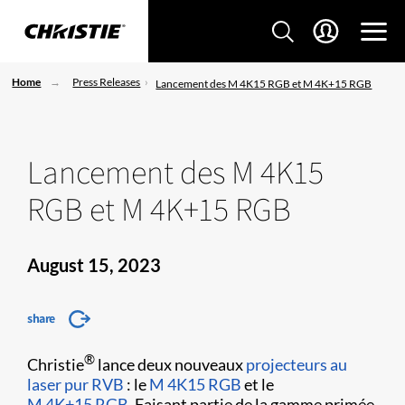
Home
Press Releases
Lancement des M 4K15 RGB et M 4K+15 RGB
Lancement des M 4K15
RGB et M 4K+15 RGB
August 15, 2023
share
®
Christie
lance deux nouveaux
projecteurs au
laser pur RVB
: le
M 4K15 RGB
et le
M 4K+15 RGB
. Faisant partie de la gamme primée