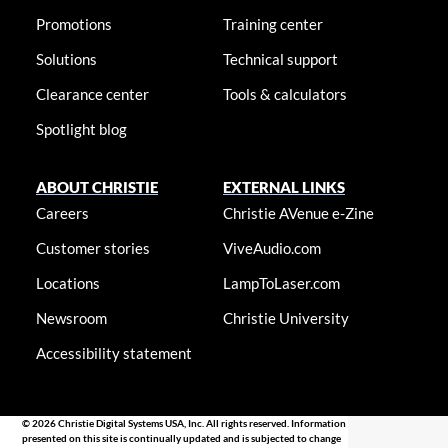
Promotions
Training center
Solutions
Technical support
Clearance center
Tools & calculators
Spotlight blog
ABOUT CHRISTIE
EXTERNAL LINKS
Careers
Christie AVenue e-Zine
Customer stories
ViveAudio.com
Locations
LampToLaser.com
Newsroom
Christie University
Accessibility statement
© 2026 Christie Digital Systems USA, Inc. All rights reserved. Information
presented on this site is continually updated and is subjected to change