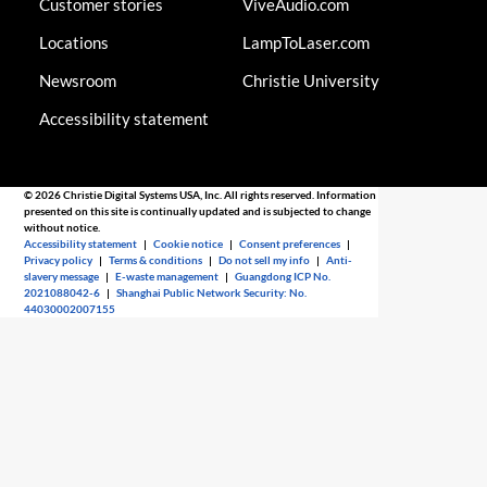
Customer stories
ViveAudio.com
Locations
LampToLaser.com
Newsroom
Christie University
Accessibility statement
© 2026 Christie Digital Systems USA, Inc. All rights reserved. Information
presented on this site is continually updated and is subjected to change
without notice.
Accessibility statement
|
Cookie notice
|
Consent preferences
|
Privacy policy
|
Terms & conditions
|
Do not sell my info
|
Anti-
slavery message
|
E-waste management
|
Guangdong ICP No.
2021088042-6
|
Shanghai Public Network Security: No.
44030002007155