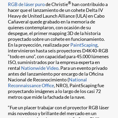
®
RGB de láser puro
de Christie
han contribuido a
hacer que el lanzamiento de un cohete Delta IV
Heavy de United Launch Alliance (ULA) en Cabo
Cañaveral quede grabado en la memoria de
quienes contemplaron, con ocasión de su
despegue, el primer mapping 3D de la historia
proyectado sobre un cohete en funcionamiento.
En la proyección, realizada por
PaintScaping
,
intervinieron hasta seis proyectores D4K40-RGB
“todo en uno”, con capacidad para 45.000 lúmenes
ISO, suministrados por la empresa experta en
rental
Nationwide Video
. Para un evento privado
antes del lanzamiento por encargo de la Oficina
Nacional de Reconocimiento (
National
Reconnaissance Office
, NRO), PaintScaping fue
proyectando imágenes a lo largo de los casi 72
metros que mide la fachada de la nave.
“Fue un placer trabajar con el proyector RGB láser
más novedoso y brillante del mercado en un