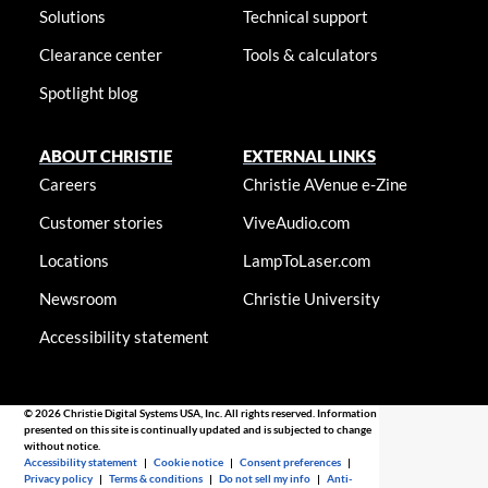
Solutions
Technical support
Clearance center
Tools & calculators
Spotlight blog
ABOUT CHRISTIE
EXTERNAL LINKS
Careers
Christie AVenue e-Zine
Customer stories
ViveAudio.com
Locations
LampToLaser.com
Newsroom
Christie University
Accessibility statement
© 2026 Christie Digital Systems USA, Inc. All rights reserved. Information
presented on this site is continually updated and is subjected to change
without notice.
Accessibility statement
|
Cookie notice
|
Consent preferences
|
Privacy policy
|
Terms & conditions
|
Do not sell my info
|
Anti-