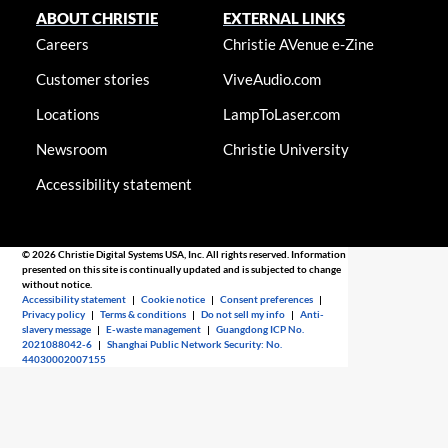
ABOUT CHRISTIE
EXTERNAL LINKS
Careers
Christie AVenue e-Zine
Customer stories
ViveAudio.com
Locations
LampToLaser.com
Newsroom
Christie University
Accessibility statement
© 2026 Christie Digital Systems USA, Inc. All rights reserved. Information
presented on this site is continually updated and is subjected to change
without notice.
Accessibility statement
|
Cookie notice
|
Consent preferences
|
Privacy policy
|
Terms & conditions
|
Do not sell my info
|
Anti-
slavery message
|
E-waste management
|
Guangdong ICP No.
2021088042-6
|
Shanghai Public Network Security: No.
44030002007155