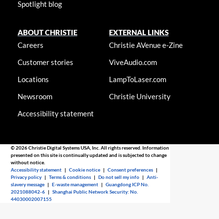
Spotlight blog
ABOUT CHRISTIE
EXTERNAL LINKS
Careers
Christie AVenue e-Zine
Customer stories
ViveAudio.com
Locations
LampToLaser.com
Newsroom
Christie University
Accessibility statement
© 2026 Christie Digital Systems USA, Inc. All rights reserved. Information
presented on this site is continually updated and is subjected to change
without notice.
Accessibility statement
|
Cookie notice
|
Consent preferences
|
Privacy policy
|
Terms & conditions
|
Do not sell my info
|
Anti-
slavery message
|
E-waste management
|
Guangdong ICP No.
2021088042-6
|
Shanghai Public Network Security: No.
44030002007155