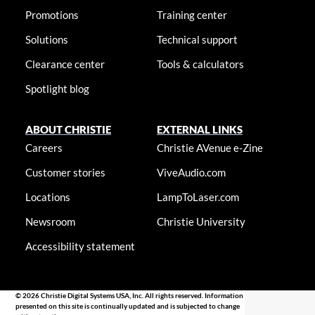
Promotions
Training center
Solutions
Technical support
Clearance center
Tools & calculators
Spotlight blog
ABOUT CHRISTIE
EXTERNAL LINKS
Careers
Christie AVenue e-Zine
Customer stories
ViveAudio.com
Locations
LampToLaser.com
Newsroom
Christie University
Accessibility statement
© 2026 Christie Digital Systems USA, Inc. All rights reserved. Information
presented on this site is continually updated and is subjected to change