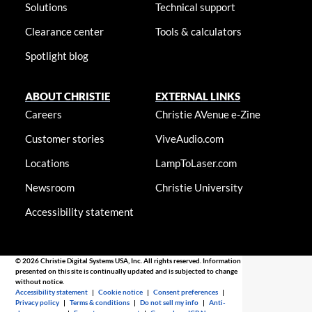
Solutions
Technical support
Clearance center
Tools & calculators
Spotlight blog
ABOUT CHRISTIE
EXTERNAL LINKS
Careers
Christie AVenue e-Zine
Customer stories
ViveAudio.com
Locations
LampToLaser.com
Newsroom
Christie University
Accessibility statement
© 2026 Christie Digital Systems USA, Inc. All rights reserved. Information
presented on this site is continually updated and is subjected to change
without notice.
Accessibility statement
|
Cookie notice
|
Consent preferences
|
Privacy policy
|
Terms & conditions
|
Do not sell my info
|
Anti-