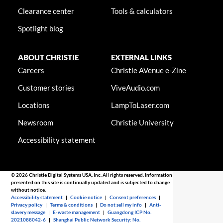
Clearance center
Tools & calculators
Spotlight blog
ABOUT CHRISTIE
EXTERNAL LINKS
Careers
Christie AVenue e-Zine
Customer stories
ViveAudio.com
Locations
LampToLaser.com
Newsroom
Christie University
Accessibility statement
© 2026 Christie Digital Systems USA, Inc. All rights reserved. Information
presented on this site is continually updated and is subjected to change
without notice.
Accessibility statement
|
Cookie notice
|
Consent preferences
|
Privacy policy
|
Terms & conditions
|
Do not sell my info
|
Anti-
slavery message
|
E-waste management
|
Guangdong ICP No.
2021088042-6
|
Shanghai Public Network Security: No.