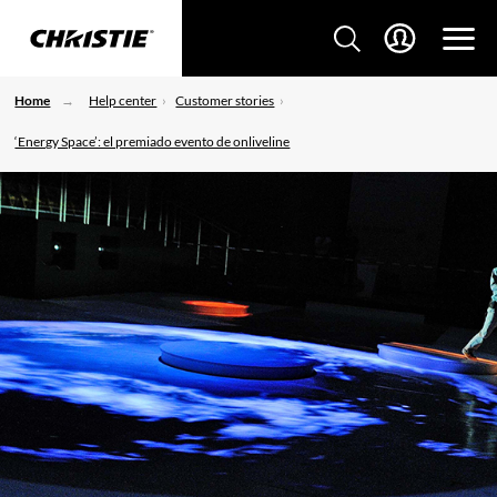
Home
Help center
Customer stories
‘Energy Space’: el premiado evento de onliveline