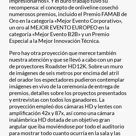
impresionarnos». Y el duro trabajo tuvo su
recompensa: el concepto de onliveline cosechó
numerosos premios, incluido el Premio FAMAB de
Oro en la categoría «Mejor Evento Corporativo»,
un oro al MEJOR EVENTO EUROPEO en la
categoría «Mejor Evento B2B» y un Premio
Especial a la Mejor Innovación Técnica.
Pero hay otra proyección que merece también
nuestra atención y que se llevó a cabo con un par
de proyectores Roadster HD12K. Sobre un muro
de imágenes de seis metros por encima del atril
del orador los espectadores pudieron contemplar
imágenes en vivo de la ceremonia de entrega de
premios, detalles sobre los proyectos presentados
y entrevistas con todos los ganadores. La
proyección empleó dos cámaras HD y lentes con
amplificación 42x y 87x, así como una cámara
inalámbrica HD dotada de un objetivo gran
angular que iba moviéndose por todo el auditorio
para mostrar todo cuanto ocurría en la sala y las