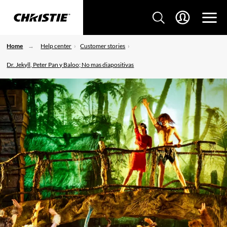
Home
Help center
Customer stories
Dr. Jekyll, Peter Pan y Baloo; No mas diapositivas