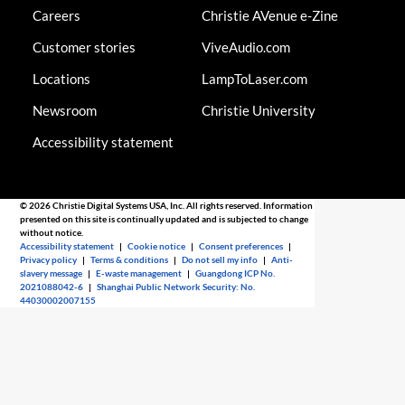
Careers
Christie AVenue e-Zine
Customer stories
ViveAudio.com
Locations
LampToLaser.com
Newsroom
Christie University
Accessibility statement
© 2026 Christie Digital Systems USA, Inc. All rights reserved. Information
presented on this site is continually updated and is subjected to change
without notice.
Accessibility statement
|
Cookie notice
|
Consent preferences
|
Privacy policy
|
Terms & conditions
|
Do not sell my info
|
Anti-
slavery message
|
E-waste management
|
Guangdong ICP No.
2021088042-6
|
Shanghai Public Network Security: No.
44030002007155