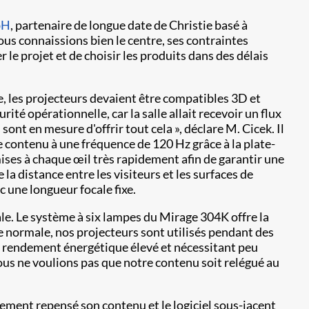
bH
, partenaire de longue date de Christie basé à
ous connaissions bien le centre, ses contraintes
 le projet et de choisir les produits dans des délais
ère, les projecteurs devaient être compatibles 3D et
ité opérationnelle, car la salle allait recevoir un flux
ont en mesure d'offrir tout cela », déclare M. Cicek. Il
e contenu à une fréquence de 120 Hz grâce à la plate-
mises à chaque œil très rapidement afin de garantir une
a distance entre les visiteurs et les surfaces de
c une longueur focale fixe.
ale. Le système à six lampes du Mirage 304K offre la
ée normale, nos projecteurs sont utilisés pendant des
n rendement énergétique élevé et nécessitant peu
ous ne voulions pas que notre contenu soit relégué au
ement repensé son contenu et le logiciel sous-jacent