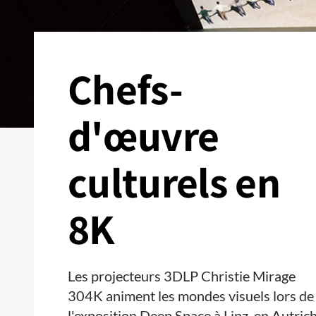
Chefs-
d'œuvre
culturels en
8K
Les projecteurs 3DLP Christie Mirage
304K animent les mondes visuels lors de
l'exposition Deep Space à Linz, en Autrich