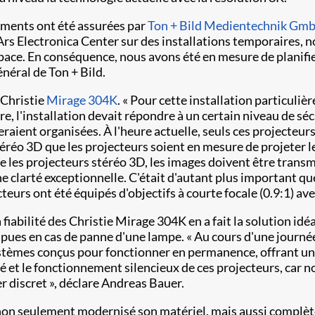
ipements ont été assurées par
Ton + Bild Medientechnik Gm
Ars Electronica Center sur des installations temporaires, n
Space. En conséquence, nous avons été en mesure de planifier
néral de Ton + Bild.
 Christie
Mirage 304K
. « Pour cette installation particuli
, l'installation devait répondre à un certain niveau de sécur
ient organisées. À l'heure actuelle, seuls ces projecteurs s
éréo 3D que les projecteurs soient en mesure de projeter l
ne les projecteurs stéréo 3D, les images doivent être trans
clarté exceptionnelle. C'était d'autant plus important que l
teurs ont été équipés d'objectifs à courte focale (0.9:1) ave
abilité des Christie Mirage 304K en a fait la solution idé
rompues en cas de panne d'une lampe. « Au cours d'une journ
systèmes conçus pour fonctionner en permanence, offrant u
 et le fonctionnement silencieux de ces projecteurs, car n
r discret », déclare Andreas Bauer.
 non seulement modernisé son matériel, mais aussi complèt