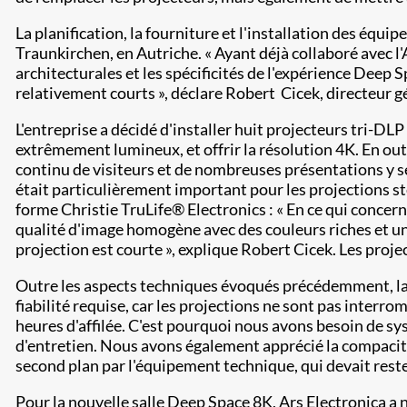
La planification, la fourniture et l'installation des équ
Traunkirchen, en Autriche. « Ayant déjà collaboré avec l'
architecturales et les spécificités de l'expérience Deep 
relativement courts », déclare Robert Cicek, directeur gé
L'entreprise a décidé d'installer huit projecteurs tri-DLP
extrêmement lumineux, et offrir la résolution 4K. En outre
continu de visiteurs et de nombreuses présentations y sera
était particulièrement important pour les projections st
forme Christie TruLife® Electronics : « En ce qui concer
qualité d'image homogène avec des couleurs riches et une 
projection est courte », explique Robert Cicek. Les projec
Outre les aspects techniques évoqués précédemment, la fi
fiabilité requise, car les projections ne sont pas inter
heures d'affilée. C'est pourquoi nous avons besoin de 
d'entretien. Nous avons également apprécié la compacité
second plan par l'équipement technique, qui devait reste
Pour la nouvelle salle Deep Space 8K, Ars Electronica a