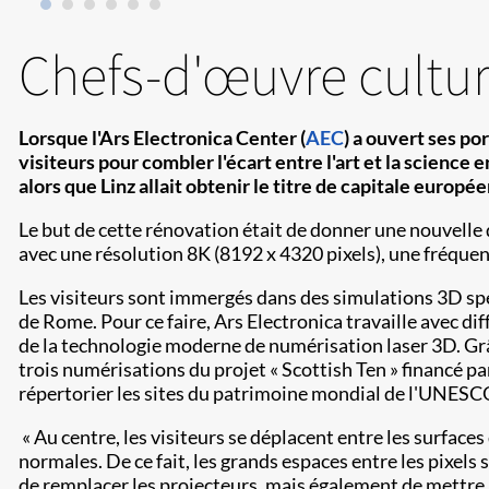
Chefs-d'œuvre cultur
Lorsque l'Ars Electronica Center (
AEC
) a ouvert ses po
visiteurs pour combler l'écart entre l'art et la scienc
alors que Linz allait obtenir le titre de capitale euro
Le but de cette rénovation était de donner une nouvelle 
avec une résolution 8K (8192 x 4320 pixels), une fréquen
Les visiteurs sont immergés dans des simulations 3D spec
de Rome. Pour ce faire, Ars Electronica travaille avec dif
de la technologie moderne de numérisation laser 3D. Grâc
trois numérisations du projet « Scottish Ten » financé p
répertorier les sites du patrimoine mondial de l'UNESC
« Au centre, les visiteurs se déplacent entre les surfaces
normales. De ce fait, les grands espaces entre les pixels
de remplacer les projecteurs, mais également de mettre à