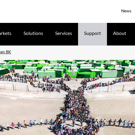
News
rkets
Solutions
Services
Support
About
 en 8K