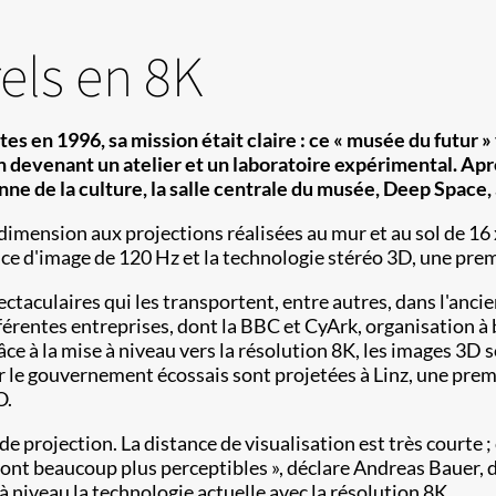
els en 8K
rtes en 1996, sa mission était claire : ce « musée du futur 
e en devenant un atelier et un laboratoire expérimental. 
péenne de la culture, la salle centrale du musée, Deep Sp
dimension aux projections réalisées au mur et au sol de 16 
ce d'image de 120 Hz et la technologie stéréo 3D, une premi
taculaires qui les transportent, entre autres, dans l'ancien
férentes entreprises, dont la BBC et CyArk, organisation à bu
e à la mise à niveau vers la résolution 8K, les images 3D so
ar le gouvernement écossais sont projetées à Linz, une prem
O.
 de projection. La distance de visualisation est très courte ;
 sont beaucoup plus perceptibles », déclare Andreas Bauer, di
 niveau la technologie actuelle avec la résolution 8K.