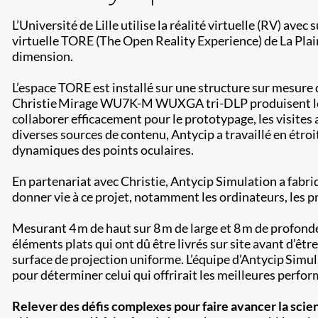
L’Université de Lille utilise la réalité virtuelle (RV) ave
virtuelle TORE (The Open Reality Experience) de La Plain
dimension.
L’espace TORE est installé sur une structure sur mesure de
Christie Mirage WU7K-M WUXGA tri-DLP produisent les i
collaborer efficacement pour le prototypage, les visites a
diverses sources de contenu, Antycip a travaillé en étro
dynamiques des points oculaires.
En partenariat avec Christie, Antycip Simulation a fabri
donner vie à ce projet, notamment les ordinateurs, les pr
Mesurant 4 m de haut sur 8 m de large et 8 m de profond
éléments plats qui ont dû être livrés sur site avant d’êtr
surface de projection uniforme. L’équipe d’Antycip Simu
pour déterminer celui qui offrirait les meilleures perfor
Relever des défis complexes pour faire avancer la scie