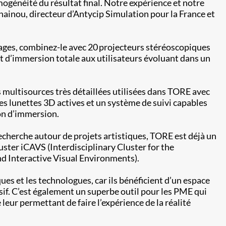
omogénéité du résultat final. Notre expérience et notre
snainou, directeur d’Antycip Simulation pour la France et
tages, combinez-le avec 20 projecteurs stéréoscopiques
nt d’immersion totale aux utilisateurs évoluant dans un
s multisources très détaillées utilisées dans TORE avec
s lunettes 3D actives et un système de suivi capables
on d’immersion.
recherche autour de projets artistiques, TORE est déjà un
luster iCAVS (Interdisciplinary Cluster for the
nd Interactive Visual Environments).
ues et les technologues, car ils bénéficient d’un espace
if. C’est également un superbe outil pour les PME qui
 leur permettant de faire l’expérience de la réalité