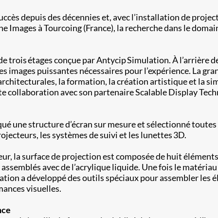
c succès depuis des décennies et, avec l’installation de proj
e Images à Tourcoing (France), la recherche dans le domaine
 trois étages conçue par Antycip Simulation. À l’arrière de l
mages puissantes nécessaires pour l’expérience. La gran
rchitecturales, la formation, la création artistique et la si
ite collaboration avec son partenaire Scalable Display Tec
qué une structure d’écran sur mesure et sélectionné toutes 
ojecteurs, les systèmes de suivi et les lunettes 3D.
eur, la surface de projection est composée de huit élément
e assemblés avec de l’acrylique liquide. Une fois le matériau
lation a développé des outils spéciaux pour assembler les é
mances visuelles.
nce