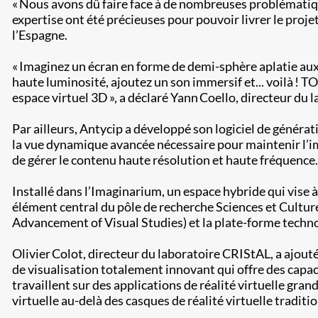
« Nous avons dû faire face à de nombreuses problématiques,
expertise ont été précieuses pour pouvoir livrer le proje
l’Espagne.
« Imaginez un écran en forme de demi-sphère aplatie aux
haute luminosité, ajoutez un son immersif et... voilà ! 
espace virtuel 3D », a déclaré Yann Coello, directeur du
Par ailleurs, Antycip a développé son logiciel de généra
la vue dynamique avancée nécessaire pour maintenir l’im
de gérer le contenu haute résolution et haute fréquenc
Installé dans l’Imaginarium, un espace hybride qui vise 
élément central du pôle de recherche Sciences et Cultures
Advancement of Visual Studies) et la plate-forme techn
Olivier Colot, directeur du laboratoire CRIStAL, a ajouté
de visualisation totalement innovant qui offre des capa
travaillent sur des applications de réalité virtuelle gran
virtuelle au-delà des casques de réalité virtuelle traditio