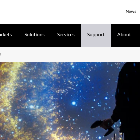
News
rkets
Solutions
Services
Support
About
s