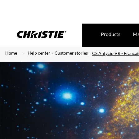
Products
Ma
Home
Help center
Customer stories
CS Antycip VR - Francai