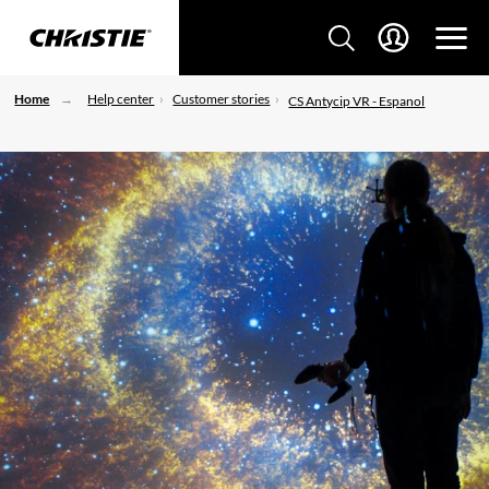
Home
Help center
Customer stories
CS Antycip VR - Espanol