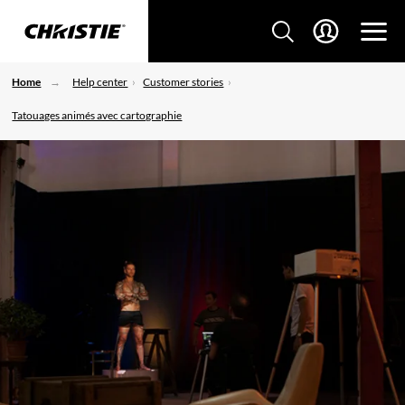
Home
Help center
Customer stories
Tatouages ​​animés avec cartographie