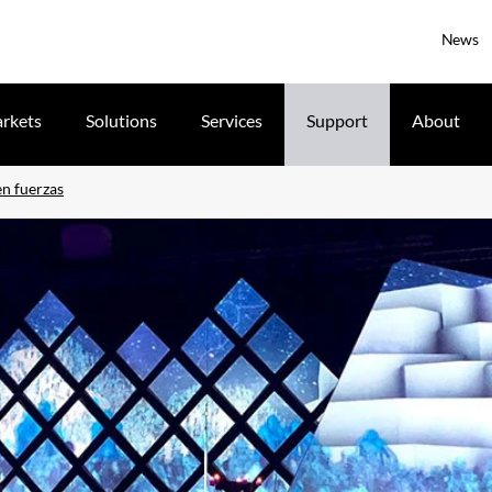
News
rkets
Solutions
Services
Support
About
en fuerzas