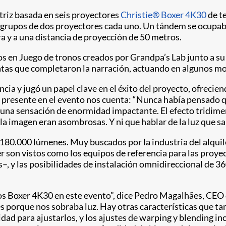
atriz basada en seis proyectores
Christie® Boxer 4K30
de t
grupos de dos proyectores cada uno. Un tándem se ocupaba de
ra y a una distancia de proyección de 50 metros.
s en Juego de tronos creados por Grandpa’s Lab junto a s
atas que completaron la narración, actuando en algunos m
encia y jugó un papel clave en el éxito del proyecto, ofrecie
 presente en el evento nos cuenta: “Nunca había pensado 
 una sensación de enormidad impactante. El efecto tridimens
la imagen eran asombrosas. Y ni que hablar de la luz que sal
de 180.000 lúmenes. Muy buscados por la industria del alqu
 son vistos como los equipos de referencia para las proye
–, y las posibilidades de instalación omnidireccional de 36
s Boxer 4K30 en este evento”, dice Pedro Magalhães, CEO d
porque nos sobraba luz. Hay otras características que ta
idad para ajustarlos, y los ajustes de warping y blending i