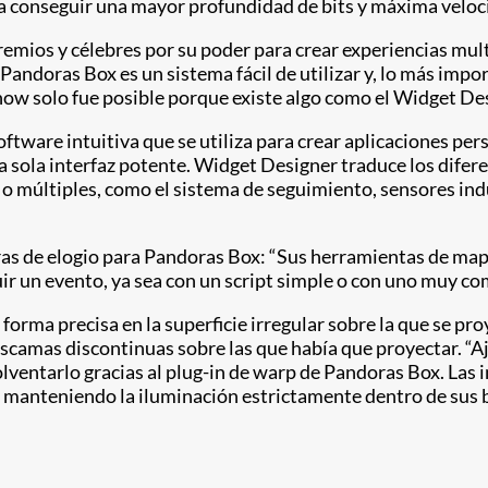
a conseguir una mayor profundidad de bits y máxima veloc
mios y célebres por su poder para crear experiencias mult
Pandoras Box es un sistema fácil de utilizar y, lo más impo
how solo fue posible porque existe algo como el Widget Des
tware intuitiva que se utiliza para crear aplicaciones per
a sola interfaz potente. Widget Designer traduce los difere
 múltiples, como el sistema de seguimiento, sensores indu
bras de elogio para Pandoras Box: “Sus herramientas de m
r un evento, ya sea con un script simple o con uno muy com
orma precisa en la superficie irregular sobre la que se proy
scamas discontinuas sobre las que había que proyectar. “A
olventarlo gracias al plug-in de warp de Pandoras Box. Las 
 manteniendo la iluminación estrictamente dentro de sus b