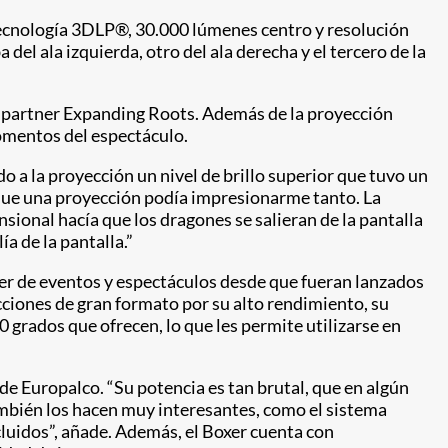
ecnología 3DLP
®
, 30.000 lúmenes centro y resolución
l ala izquierda, otro del ala derecha y el tercero de la
u partner Expanding Roots. Además de la proyección
omentos del espectáculo.
ndo a la proyección un nivel de brillo superior que tuvo un
que una proyección podía impresionarme tanto. La
ional hacía que los dragones se salieran de la pantalla
ía de la pantalla.”
iler de eventos y espectáculos desde que fueran lanzados
cciones de gran formato por su alto rendimiento, su
0 grados que ofrecen, lo que les permite utilizarse en
e Europalco. “Su potencia es tan brutal, que en algún
mbién los hacen muy interesantes, como el sistema
ncluidos”, añade. Además, el Boxer cuenta con