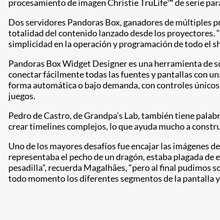
procesamiento de imagen Christie TruLife™ de serie par
Dos servidores Pandoras Box, ganadores de múltiples pre
totalidad del contenido lanzado desde los proyectores. “
simplicidad en la operación y programación de todo el s
Pandoras Box Widget Designer​ es una herramienta de sof
conectar fácilmente todas las fuentes y pantallas con un
forma automática o bajo demanda, con controles únicos o
juegos.
Pedro de Castro, de Grandpa’s Lab, también tiene pala
crear timelines complejos, lo que ayuda mucho a construi
Uno de los mayores desafíos fue encajar las imágenes de f
representaba el pecho de un dragón, estaba plagada de e
pesadilla”, recuerda Magalhães, “pero al final pudimos s
todo momento los diferentes segmentos de la pantalla y