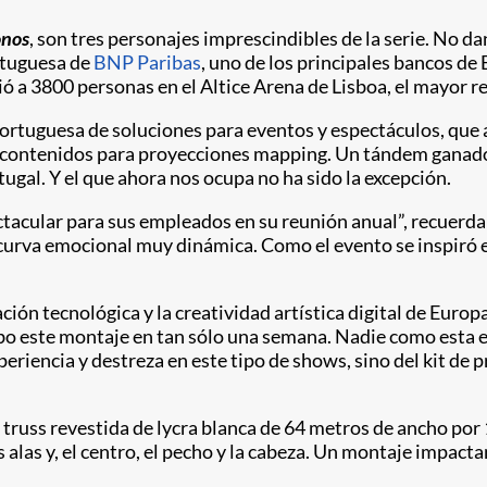
onos
, son tres personajes imprescindibles de la serie. No da
rtuguesa de
BNP Paribas
, uno de los principales bancos de 
 a 3800 personas en el Altice Arena de Lisboa, el mayor re
portuguesa de soluciones para eventos y espectáculos, que 
 de contenidos para proyecciones mapping. Un tándem ganad
al. Y el que ahora nos ocupa no ha sido la excepción.
tacular para sus empleados en su reunión anual”, recuerda
urva emocional muy dinámica. Como el evento se inspiró en
ión tecnológica y la creatividad artística digital de Europ
abo este montaje en tan sólo una semana. Nadie como esta e
eriencia y destreza en este tipo de shows, sino del kit de
truss revestida de lycra blanca de 64 metros de ancho por 
as alas y, el centro, el pecho y la cabeza. Un montaje impac