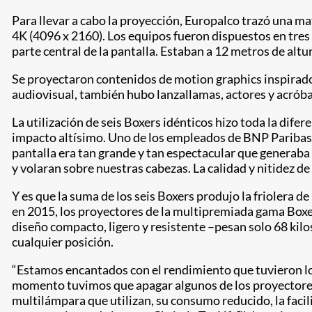
Para llevar a cabo la proyección, Europalco trazó una m
4K (4096 x 2160). Los equipos fueron dispuestos en tres 
parte central de la pantalla. Estaban a 12 metros de altu
Se proyectaron contenidos de motion graphics inspirado
audiovisual, también hubo lanzallamas, actores y acrób
La utilización de seis Boxers idénticos hizo toda la difer
impacto altísimo. Uno de los empleados de BNP Paribas
pantalla era tan grande y tan espectacular que generaba
y volaran sobre nuestras cabezas. La calidad y nitidez de 
Y es que la suma de los seis Boxers produjo la friolera 
en 2015, los proyectores de la multipremiada gama Boxer
diseño compacto, ligero y resistente –pesan solo 68 kilos
cualquier posición.
“Estamos encantados con el rendimiento que tuvieron lo
momento tuvimos que apagar algunos de los proyectores 
multilámpara que utilizan, su consumo reducido, la facil