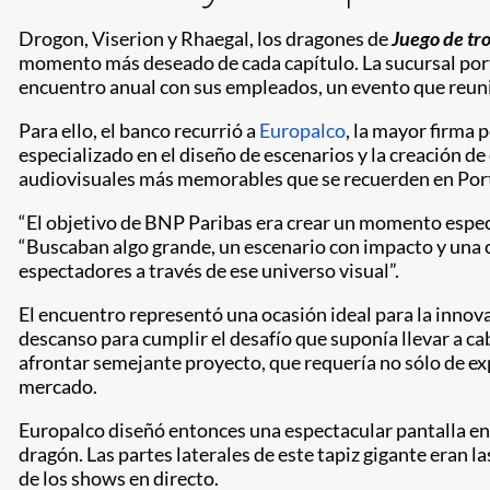
Drogon, Viserion y Rhaegal, los dragones de
Juego de tr
momento más deseado de cada capítulo. La sucursal po
encuentro anual con sus empleados, un evento que reunió
Para ello, el banco recurrió a
Europalco
, la mayor firma 
especializado en el diseño de escenarios y la creación
audiovisuales más memorables que se recuerden en Portug
“El objetivo de BNP Paribas era crear un momento espec
“Buscaban algo grande, un escenario con impacto y una c
espectadores a través de ese universo visual”.
El encuentro representó una ocasión ideal para la innovac
descanso para cumplir el desafío que suponía llevar a c
afrontar semejante proyecto, que requería no sólo de exp
mercado.
Europalco diseñó entonces una espectacular pantalla en 
dragón. Las partes laterales de este tapiz gigante eran l
de los shows en directo.