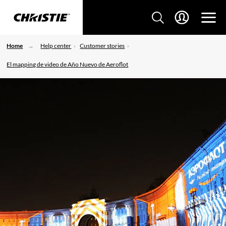
Home
Help center
Customer stories
El mapping de video de Año Nuevo de Aeroflot